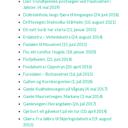
Den Trondhjemske postvegen ved Paulsvatnet i
Jølster.
(4. mai 2019)
Dollsteinhola, langs fjæra til inngangen
(24. juni 2018)
Driftevegen Steinsvika-Stårheim.
(10. august 2021)
Eit nytt turår har starta
(11. januar 2015)
Erdalsetra – Vetledalsetra
(24. august 2014)
Fladalen til Movatnet
(15. juni 2015)
Flo, ein rundtur i bygda.
(18. januar 2020)
Flofjellveien.
(25. juni 2014)
Fosdalsetra i Oppstryn
(20. april 2016)
Furedalen – Botnavatnet
(16. juli 2015)
Galten og Kornbergveten
(1. juli 2018)
Gamle Kvalheimsvegen på Vågsøy
(4. mai 2017)
Gamle Maursetvegen, Markane
(3. mai 2014)
Gamlevegen i Norangdalen
(26. juli 2017)
Gje bort eit gåvekort på ein tur
(10. april 2014)
Glæra. Fra Jølbru til Skjeringsdalsetra
(19. august
2015)