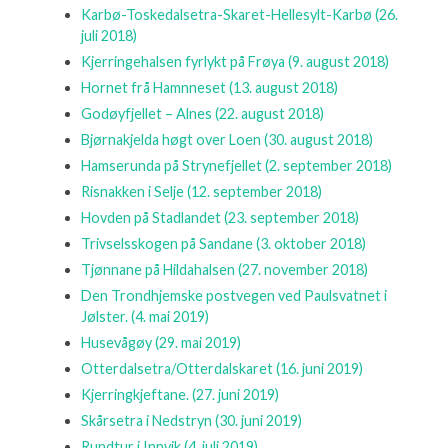
Karbø-Toskedalsetra-Skaret-Hellesylt-Karbø
(26.
juli 2018)
Kjerringehalsen fyrlykt på Frøya
(9. august 2018)
Hornet frå Hamnneset
(13. august 2018)
Godøyfjellet – Alnes
(22. august 2018)
Bjørnakjelda høgt over Loen
(30. august 2018)
Hamserunda på Strynefjellet
(2. september 2018)
Risnakken i Selje
(12. september 2018)
Hovden på Stadlandet
(23. september 2018)
Trivselsskogen på Sandane
(3. oktober 2018)
Tjønnane på Hildahalsen
(27. november 2018)
Den Trondhjemske postvegen ved Paulsvatnet i
Jølster.
(4. mai 2019)
Husevågøy
(29. mai 2019)
Otterdalsetra/Otterdalskaret
(16. juni 2019)
Kjerringkjeftane.
(27. juni 2019)
Skårsetra i Nedstryn
(30. juni 2019)
Rundtur i Innvik
(4. juli 2019)