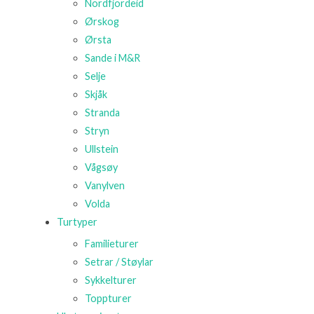
Nordfjordeid
Ørskog
Ørsta
Sande i M&R
Selje
Skjåk
Stranda
Stryn
Ullstein
Vågsøy
Vanylven
Volda
Turtyper
Familieturer
Setrar / Støylar
Sykkelturer
Toppturer