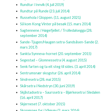
Rundtur i Innvik
(4. juli 2019)
Rundtur på Runde
(23. juli 2014)
Russehola i Gloppen.
(11. august 2021)
Så kom Kong Vinter på besøk
(15. mars 2014)
Sagtennene / Høgefjellet / Trolledalsegga
(28.
september 2014)
Sande-Tjugen/Haugen setra-Sandsåsen-Sande
(2.
mars 2017)
Sankta Synneva-hornet
(20. september 2015)
Segestad – Glomnessetra
(4. august 2015)
Senk farten og ta eit steg til sides.
(3. april 2014)
Sentrumsnær skogstur
(26. april 2014)
Sindresetra
(28. mai 2015)
Skårsetra i Nedstryn
(30. juni 2019)
Skjåstadsetra – Saurssetra – Bjørkesetra i Sledalen
(16. april 2017)
Skjerneset
(7. oktober 2015)
Skongsnes fyr i Vågsøy
(2. mars 2016)