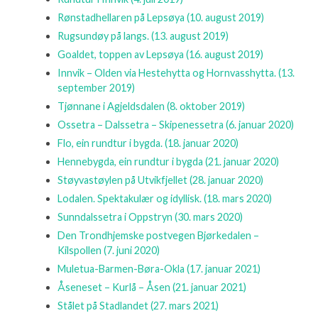
Rønstadhellaren på Lepsøya
(10. august 2019)
Rugsundøy på langs.
(13. august 2019)
Goaldet, toppen av Lepsøya
(16. august 2019)
Innvik – Olden via Hestehytta og Hornvasshytta.
(13.
september 2019)
Tjønnane i Agjeldsdalen
(8. oktober 2019)
Ossetra – Dalssetra – Skipenessetra
(6. januar 2020)
Flo, ein rundtur i bygda.
(18. januar 2020)
Hennebygda, ein rundtur i bygda
(21. januar 2020)
Støyvastøylen på Utvikfjellet
(28. januar 2020)
Lodalen. Spektakulær og idyllisk.
(18. mars 2020)
Sunndalssetra i Oppstryn
(30. mars 2020)
Den Trondhjemske postvegen Bjørkedalen –
Kilspollen
(7. juni 2020)
Muletua-Barmen-Børa-Okla
(17. januar 2021)
Åseneset – Kurlå – Åsen
(21. januar 2021)
Stålet på Stadlandet
(27. mars 2021)