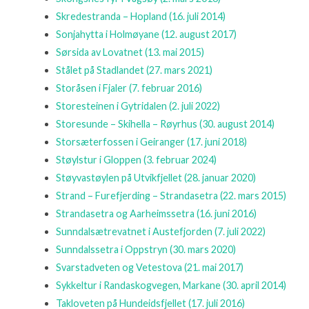
Skredestranda – Hopland
(16. juli 2014)
Sonjahytta i Holmøyane
(12. august 2017)
Sørsida av Lovatnet
(13. mai 2015)
Stålet på Stadlandet
(27. mars 2021)
Storåsen i Fjaler
(7. februar 2016)
Storesteinen i Gytridalen
(2. juli 2022)
Storesunde – Skihella – Røyrhus
(30. august 2014)
Storsæterfossen i Geiranger
(17. juni 2018)
Støylstur i Gloppen
(3. februar 2024)
Støyvastøylen på Utvikfjellet
(28. januar 2020)
Strand – Furefjerding – Strandasetra
(22. mars 2015)
Strandasetra og Aarheimssetra
(16. juni 2016)
Sunndalsætrevatnet i Austefjorden
(7. juli 2022)
Sunndalssetra i Oppstryn
(30. mars 2020)
Svarstadveten og Vetestova
(21. mai 2017)
Sykkeltur i Randaskogvegen, Markane
(30. april 2014)
Takloveten på Hundeidsfjellet
(17. juli 2016)