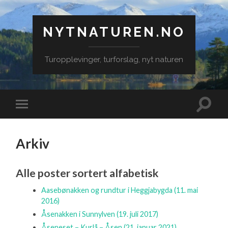
NYTNATUREN.NO
Turopplevinger, turforslag, nyt naturen
Veksle
Veksle
søkefe
mobilmeny
Arkiv
Alle poster sortert alfabetisk
Aasebønakken og rundtur i Heggjabygda
(11. mai
2016)
Åsenakken i Sunnylven
(19. juli 2017)
Åseneset – Kurlå – Åsen
(21. januar 2021)