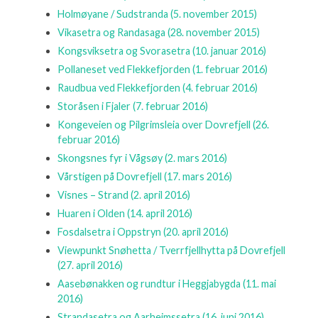
Holmøyane / Sudstranda
(5. november 2015)
Vikasetra og Randasaga
(28. november 2015)
Kongsviksetra og Svorasetra
(10. januar 2016)
Pollaneset ved Flekkefjorden
(1. februar 2016)
Raudbua ved Flekkefjorden
(4. februar 2016)
Storåsen i Fjaler
(7. februar 2016)
Kongeveien og Pilgrimsleia over Dovrefjell
(26.
februar 2016)
Skongsnes fyr i Vågsøy
(2. mars 2016)
Vårstigen på Dovrefjell
(17. mars 2016)
Visnes – Strand
(2. april 2016)
Huaren i Olden
(14. april 2016)
Fosdalsetra i Oppstryn
(20. april 2016)
Viewpunkt Snøhetta / Tverrfjellhytta på Dovrefjell
(27. april 2016)
Aasebønakken og rundtur i Heggjabygda
(11. mai
2016)
Strandasetra og Aarheimssetra
(16. juni 2016)