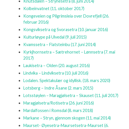
Knutsdalen – Strynesetra
(8. juni 2014)
Kolbeinvatnet
(11. oktober 2017)
Kongeveien og Pilgrimsleia over Dovrefjell
(26.
februar 2016)
Kongsviksetra og Svorasetra
(10. januar 2016)
Kulturløype på Ulvedal
(9. juli 2015)
Kvamssetra – Flatsteinbu
(17. juni 2014)
Kyrkjhornsetra – Sætrehornet – Lønnsetra
(7. mai
2017)
Laukisetra – Olden
(20. august 2016)
Lindvika – Lindviksetra
(10. juli 2016)
Lodalen. Spektakulær og idyllisk.
(18. mars 2020)
Lotsberg – Indre Åsane
(2. mars 2015)
Lotsstøylen – Maragjølsetra – Skauset
(11. juli 2017)
Maragjølsetra/Rotisetra
(26. juni 2016)
Mardalfossen i Romsdal
(8. mars 2018)
Markane – Stryn, gjennom skogen
(11. mai 2014)
Maurset- Øyesetra-Maursetsetra-Maurset
(6.