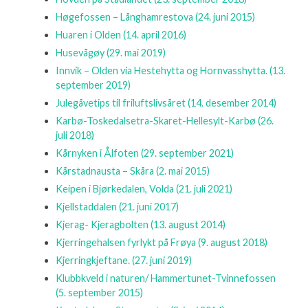
Høgefossen – Långhamrestova
(24. juni 2015)
Huaren i Olden
(14. april 2016)
Husevågøy
(29. mai 2019)
Innvik – Olden via Hestehytta og Hornvasshytta.
(13.
september 2019)
Julegåvetips til friluftslivsåret
(14. desember 2014)
Karbø-Toskedalsetra-Skaret-Hellesylt-Karbø
(26.
juli 2018)
Kårnyken i Ålfoten
(29. september 2021)
Kårstadnausta – Skåra
(2. mai 2015)
Keipen i Bjørkedalen, Volda
(21. juli 2021)
Kjellstaddalen
(21. juni 2017)
Kjerag- Kjeragbolten
(13. august 2014)
Kjerringehalsen fyrlykt på Frøya
(9. august 2018)
Kjerringkjeftane.
(27. juni 2019)
Klubbkveld i naturen/ Hammertunet-Tvinnefossen
(5. september 2015)