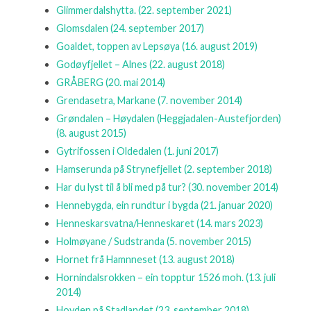
Glimmerdalshytta.
(22. september 2021)
Glomsdalen
(24. september 2017)
Goaldet, toppen av Lepsøya
(16. august 2019)
Godøyfjellet – Alnes
(22. august 2018)
GRÅBERG
(20. mai 2014)
Grendasetra, Markane
(7. november 2014)
Grøndalen – Høydalen (Heggjadalen-Austefjorden)
(8. august 2015)
Gytrifossen i Oldedalen
(1. juni 2017)
Hamserunda på Strynefjellet
(2. september 2018)
Har du lyst til å bli med på tur?
(30. november 2014)
Hennebygda, ein rundtur i bygda
(21. januar 2020)
Henneskarsvatna/Henneskaret
(14. mars 2023)
Holmøyane / Sudstranda
(5. november 2015)
Hornet frå Hamnneset
(13. august 2018)
Hornindalsrokken – ein topptur 1526 moh.
(13. juli
2014)
Hovden på Stadlandet
(23. september 2018)