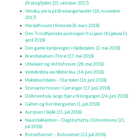
Ørskogfjellet
(25. oktober 2017)
Vetvika, perla på Bremangerlandet
(18. november
2017)
Mardalfossen i Romsdal
(8. mars 2018)
Den Trondhjemske postvegen fra Ljøen til Ljøkaia
(3.
april 2018)
Den gamle kyrkjevegen i Hjelledalen.
(2. mai 2018)
Brandsøyåsen i Florø
(17. mai 2018)
Utladalen og Vettisfossen
(28. mai 2018)
Vedviknibba via Nibberåsa.
(14. juni 2018)
Myklebustdalen – Stardalen
(16. juni 2018)
Storsæterfossen i Geiranger
(17. juni 2018)
Dollsteinhola, langs fjæra til inngangen
(24. juni 2018)
Galten og Kornbergveten
(1. juli 2018)
Aursjoen i Skjåk
(15. juli 2018)
Naustdalkamben – Dagsturhytta i Eid kommune
(21.
juli 2018)
Rotsethornet – Rotevatnet
(23. juli 2018)