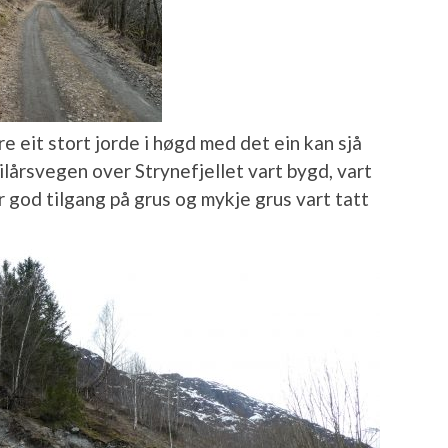
e eit stort jorde i høgd med det ein kan sjå
lårsvegen over Strynefjellet vart bygd, vart
r god tilgang på grus og mykje grus vart tatt