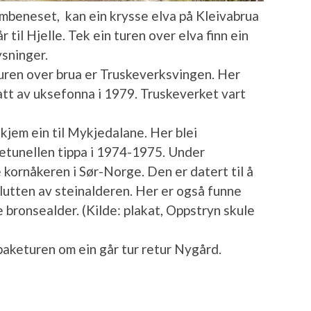
Bombeneset, kan ein krysse elva på Kleivabrua
til Hjelle. Tek ein turen over elva finn ein
ysninger.
turen over brua er Truskeverksvingen. Her
att av uksefonna i 1979. Truskeverket vart
kjem ein til Mykjedalane. Her blei
etunellen tippa i 1974-1975. Under
 kornåkeren i Sør-Norge. Den er datert til å
 slutten av steinalderen. Her er også funne
 bronsealder. (Kilde: plakat, Oppstryn skule
lbaketuren om ein går tur retur Nygård.