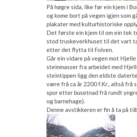
På høgre sida, like før ein kjem i 
og kome bort på vegen igjen som går 
plakater med kulturhistoriske oppl
Det første ein kjem til om ein tek 
stod truskeverkhuset til det vart t
etter det flytta til Folven.
Går ein vidare på vegen mot Hjelle 
steinmasser fra arbeidet med Hjell
steintippen ligg den eldste daterte
være frå ca år 2200 f.Kr., altså frå
spor etter busetnad frå rundt yngre
og barnehage).
Denne avstikkeren er fin å ta på ti