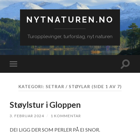
NYTNATUREN.NO
Turopplevinger, turforslag, nyt naturen
Veksle
Veksle
søkefe
mobilmeny
KATEGORI:
SETRAR / STØYLAR
(SIDE 1 AV 7)
Støylstur i Gloppen
3. FEBRUAR 2024
/
1 KOMMENTAR
DEI LIGG DER SOM PERLER PÅ EI SNOR.