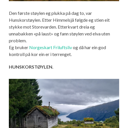
Den første støylen eg plukka på dag to, var
Hunskorstøylen. Etter Himmelsjå følgde eg stien eit
stykke mot Storevarden. Etterkvart dreia eg
unnabakken «på laust» og fann støylen ved elva uten
problem.
Eg bruker
Norgeskart Friluftsliv
og då har ein god
kontroll på kor ein er i terrenget.
HUNSKORSTØYLEN.