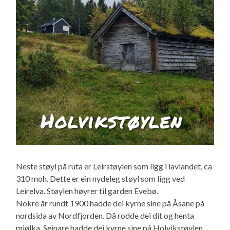
Neste støyl på ruta er Leirstøylen som ligg i lavlandet, ca
310 moh. Dette er ein nydeleg støyl som ligg ved
Leirelva. Støylen høyrer til garden Evebø.
Nokre år rundt 1900 hadde dei kyrne sine på Åsane på
nordsida av Nordfjorden. Då rodde dei dit og henta
mjølka. Seinare hadde dei kyrne sine på Holvikstøylen.