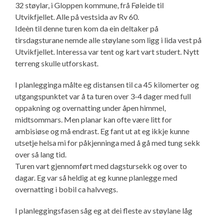
32 støylar, i Gloppen kommune, frå Føleide til
Utvikfjellet. Alle på vestsida av Rv 60.
Ideèn til denne turen kom da ein deltaker på
tirsdagsturane nemde alle støylane som ligg i lida vest på
Utvikfjellet. Interessa var tent og kart vart studert. Nytt
terreng skulle utforskast.
I planlegginga målte eg distansen til ca 45 kilomerter og
utgangspunktet var å ta turen over 3-4 dager med full
oppakning og overnatting under åpen himmel,
midtsommars. Men planar kan ofte være litt for
ambisiøse og må endrast. Eg fant ut at eg ikkje kunne
utsetje helsa mi for påkjenninga med å gå med tung sekk
over så lang tid.
Turen vart gjennomført med dagstursekk og over to
dagar. Eg var så heldig at eg kunne planlegge med
overnatting i bobil ca halvvegs.
I planleggingsfasen såg eg at dei fleste av støylane låg