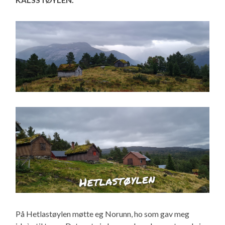
På Hetlastøylen møtte eg Norunn, ho som gav meg