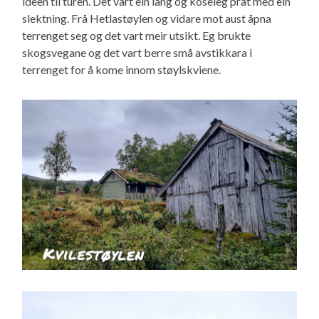
ideèn til turen. Det vart ein lang og koseleg prat med ein
slektning. Frå Hetlastøylen og vidare mot aust åpna
terrenget seg og det vart meir utsikt. Eg brukte
skogsvegane og det vart berre små avstikkara i
terrenget for å kome innom støylskviene.