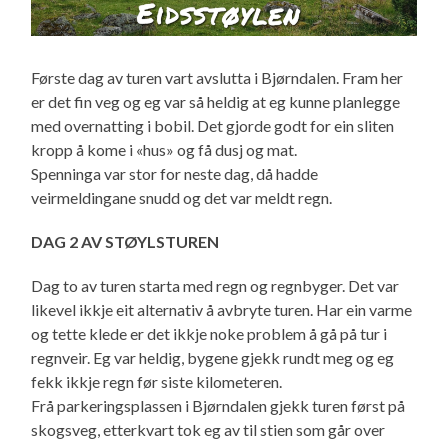
Første dag av turen vart avslutta i Bjørndalen. Fram her
er det fin veg og eg var så heldig at eg kunne planlegge
med overnatting i bobil. Det gjorde godt for ein sliten
kropp å kome i «hus» og få dusj og mat.
Spenninga var stor for neste dag, då hadde
veirmeldingane snudd og det var meldt regn.
DAG 2 AV STØYLSTUREN
Dag to av turen starta med regn og regnbyger. Det var
likevel ikkje eit alternativ å avbryte turen. Har ein varme
og tette klede er det ikkje noke problem å gå på tur i
regnveir. Eg var heldig, bygene gjekk rundt meg og eg
fekk ikkje regn før siste kilometeren.
Frå parkeringsplassen i Bjørndalen gjekk turen først på
skogsveg, etterkvart tok eg av til stien som går over