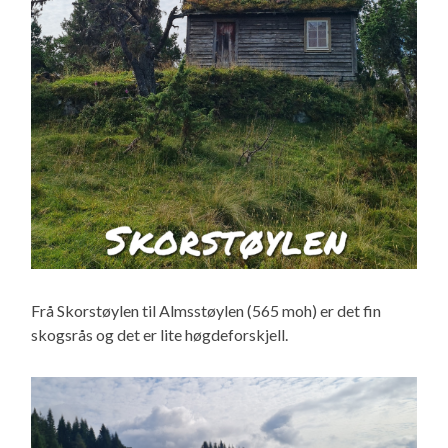
Frå Skorstøylen til Almsstøylen (565 moh) er det fin
skogsrås og det er lite høgdeforskjell.