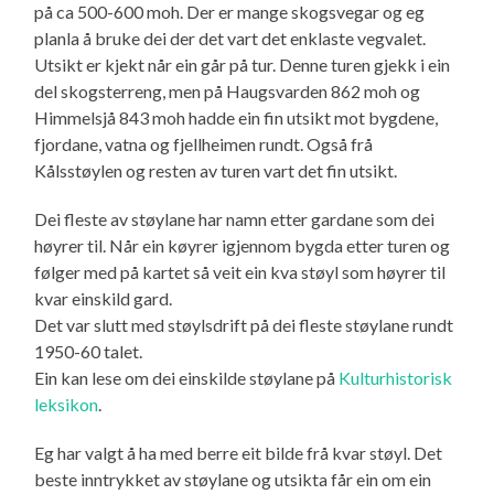
på ca 500-600 moh. Der er mange skogsvegar og eg
planla å bruke dei der det vart det enklaste vegvalet.
Utsikt er kjekt når ein går på tur. Denne turen gjekk i ein
del skogsterreng, men på Haugsvarden 862 moh og
Himmelsjå 843 moh hadde ein fin utsikt mot bygdene,
fjordane, vatna og fjellheimen rundt. Også frå
Kålsstøylen og resten av turen vart det fin utsikt.
Dei fleste av støylane har namn etter gardane som dei
høyrer til. Når ein køyrer igjennom bygda etter turen og
følger med på kartet så veit ein kva støyl som høyrer til
kvar einskild gard.
Det var slutt med støylsdrift på dei fleste støylane rundt
1950-60 talet.
Ein kan lese om dei einskilde støylane på
Kulturhistorisk
leksikon
.
Eg har valgt å ha med berre eit bilde frå kvar støyl. Det
beste inntrykket av støylane og utsikta får ein om ein