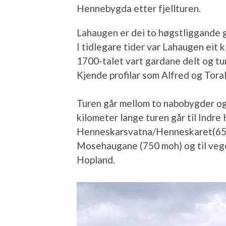
Hennebygda etter fjellturen.
Lahaugen er dei to høgstliggande
I tidlegare tider var Lahaugen eit 
1700-talet vart gardane delt og tu
Kjende profilar som Alfred og Tora
Turen går mellom to nabobygder o
kilometer lange turen går til Indr
Henneskarsvatna/Henneskaret(650
Mosehaugane (750 moh) og til veg
Hopland.