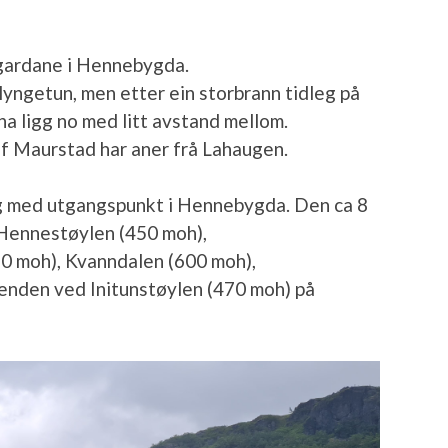
 gardane i Hennebygda.
klyngetun, men etter ein storbrann tidleg på
na ligg no med litt avstand mellom.
lf Maurstad har aner frå Lahaugen.
g med utgangspunkt i Hennebygda. Den ca 8
e Hennestøylen (450 moh),
 moh), Kvanndalen (600 moh),
enden ved Initunstøylen (470 moh) på