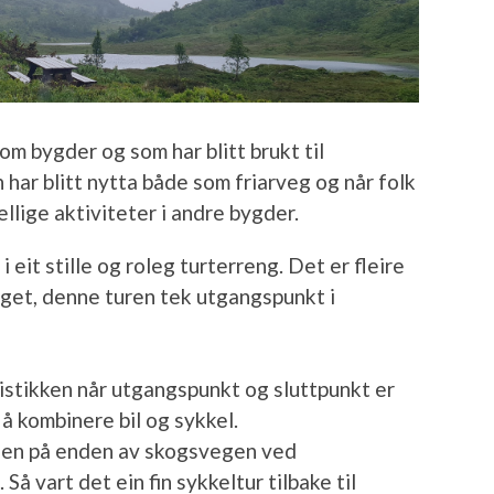
om bygder og som har blitt brukt til
har blitt nytta både som friarveg og når folk
ellige aktiviteter i andre bygder.
 eit stille og roleg turterreng. Det er fleire
get, denne turen tek utgangspunkt i
stikken når utgangspunkt og sluttpunkt er
 å kombinere bil og sykkel.
len på enden av skogsvegen ved
å vart det ein fin sykkeltur tilbake til