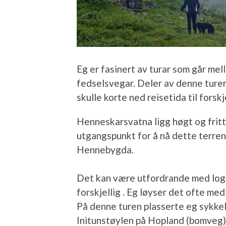
Eg er fasinert av turar som går mell
fedselsvegar. Deler av denne turen 
skulle korte ned reisetida til forskj
Henneskarsvatna ligg høgt og fritt i
utgangspunkt for å nå dette terren
Hennebygda.
Det kan være utfordrande med logi
forskjellig . Eg løyser det ofte med
På denne turen plasserte eg sykke
Initunstøylen på Hopland (bomveg). S