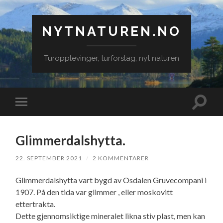
NYTNATUREN.NO
Turopplevinger, turforslag, nyt naturen
Veksle
Veksle
søkefe
mobilmeny
Glimmerdalshytta.
22. SEPTEMBER 2021
/
2 KOMMENTARER
Glimmerdalshytta vart bygd av Osdalen Gruvecompani i
1907. På den tida var glimmer , eller moskovitt
ettertrakta.
Dette gjennomsiktige mineralet likna stiv plast, men kan