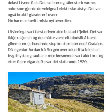
delast i tynne flak. Det isolerer og tåler sterk varme,
noke som gjorde de veleigna i elektirske utstyr. Det var
også brukt i glasdører i ovner.
No har moskovitt mista nytteverdien.
Utvinninga vart først driven uten bustad i fjellet. Det var
ikkje rasjonelt og det måtte være eit blodslit å bære
glimmeren sju hundrede stupbratte meter ned i Osdalen.
Då ingeniør Jordan frå Bergen overtok drifta fekk han
bygd hytta og taubane, men lønsnemda vart aldri bra, og
etter fleire eigarskifte var det slutt rundt 1920.