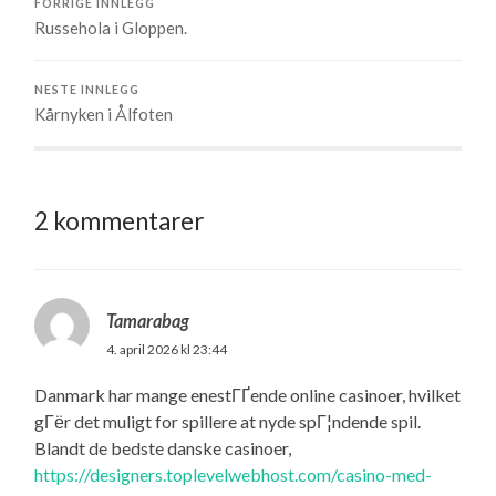
FORRIGE INNLEGG
Russehola i Gloppen.
NESTE INNLEGG
Kårnyken i Ålfoten
2 kommentarer
Tamarabag
4. april 2026 kl 23:44
Danmark har mange enestГҐende online casinoer, hvilket
gГёr det muligt for spillere at nyde spГ¦ndende spil.
Blandt de bedste danske casinoer,
https://designers.toplevelwebhost.com/casino-med-