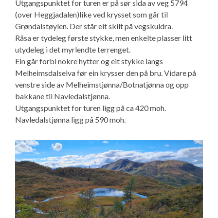
Utgangspunktet for turen er på sør sida av veg 5794
(over Heggjadalen)like ved krysset som går til
Grøndalstøylen. Der står eit skilt på vegskuldra.
Råsa er tydeleg første stykke, men enkelte plasser litt
utydeleg i det myrlendte terrenget.
Ein går forbi nokre hytter og eit stykke langs
Melheimsdalselva før ein krysser den på bru. Vidare på
venstre side av Melheimstjønna/Botnatjønna og opp
bakkane til Navledalstjønna.
Utgangspunktet for turen ligg på ca 420 moh.
Navledalstjønna ligg på 590 moh.