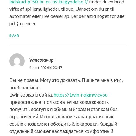
indskud-p-50-kr-en-ny-begyndelse-i/
finder du en bred
vifte af spillemuligheder, tilbud. Uanset om du er til
automater eller live dealer spil, er der altid noget for alle
prГ¦ferencer.
SVAR
Vanessavup
4. april 2026 kl 23:47
Вы не правы. Могу это доказать. Пишите мне в PM,
пообщаемся.
1win зеркало сайта,
https://1win-nqgmw.cyou
предоставляет пользователям возможность
получить доступ к любимым играм и ставкам без
ограничений. Использование альтернативных
ссылок позволяет обходить блокировки. Каждый
отдельный сможет наслаждаться комфортный