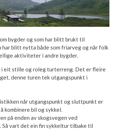
om bygder og som har blitt brukt til
har blitt nytta både som friarveg og når folk
ellige aktiviteter i andre bygder.
 eit stille og roleg turterreng. Det er fleire
get, denne turen tek utgangspunkt i
stikken når utgangspunkt og sluttpunkt er
 å kombinere bil og sykkel.
len på enden av skogsvegen ved
å vart det ein fin sykkeltur tilbake til