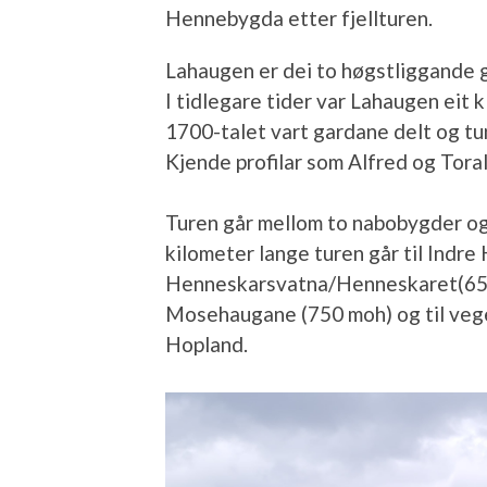
Hennebygda etter fjellturen.
Lahaugen er dei to høgstliggande
I tidlegare tider var Lahaugen eit 
1700-talet vart gardane delt og tu
Kjende profilar som Alfred og Tora
Turen går mellom to nabobygder o
kilometer lange turen går til Indr
Henneskarsvatna/Henneskaret(650
Mosehaugane (750 moh) og til veg
Hopland.