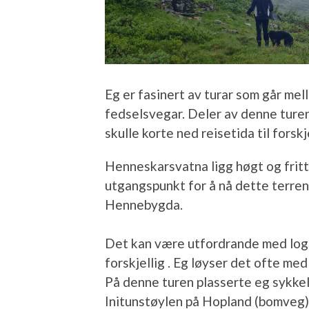
Eg er fasinert av turar som går mell
fedselsvegar. Deler av denne turen 
skulle korte ned reisetida til forskj
Henneskarsvatna ligg høgt og fritt i
utgangspunkt for å nå dette terren
Hennebygda.
Det kan være utfordrande med logi
forskjellig . Eg løyser det ofte med
På denne turen plasserte eg sykke
Initunstøylen på Hopland (bomveg). S