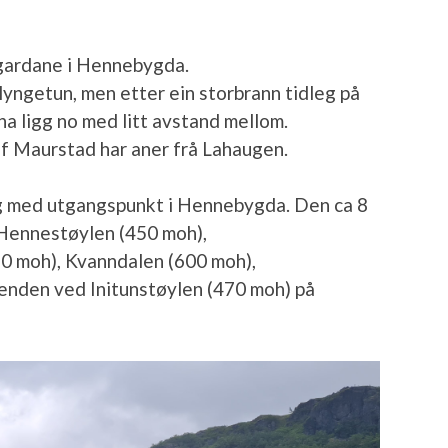
 gardane i Hennebygda.
klyngetun, men etter ein storbrann tidleg på
na ligg no med litt avstand mellom.
lf Maurstad har aner frå Lahaugen.
g med utgangspunkt i Hennebygda. Den ca 8
e Hennestøylen (450 moh),
 moh), Kvanndalen (600 moh),
enden ved Initunstøylen (470 moh) på