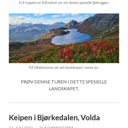
Frå toppen av Kårnyken ser ein denne spesielle fjellryggen.
På tilbaketuren ser ein landskapet i anna lys.
PRØV DENNE TUREN I DETTE SPESIELLE
LANDSKAPET.
Keipen i Bjørkedalen, Volda
21. JULI 2021
/
34 KOMMENTARER