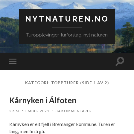
NYTNATUREN.NO
Turopplevinger, turforslag, nyt naturen
Veksle
Veksle
søkefe
mobilmeny
KATEGORI:
TOPPTURER
(SIDE 1 AV 2)
Kårnyken i Ålfoten
29. SEPTEMBER 2021
/
34 KOMMENTARER
Kårnyken er eit fjell i Bremanger kommune. Turen er
lang, men fin å gå.