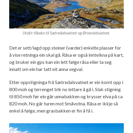
Utsikt tilbake til Sætredalsvatnet og Ørnereidsvatnet.
Det er sett/lagd opp steiner (varder) enkelte plasser for
å vise retninga ein skal gå. Råsa er også innteikna på kart,
og bruker ein gps kan ein lett følge råsa eller ta seg
innatt om ein har tatt eit anna vegval.
Etter oppstigninga frå Sætredalsvatnet er ein komt opp i
800 moh og terrenget blir no lettare å gå i. Slak stigning
til 850 moh før ein går unnabakken og krysser elva på ca
820 moh. No går turen mot Småvotna. Råsa er ikkje så
enkel å følge, men grasbakken er fin å få i.