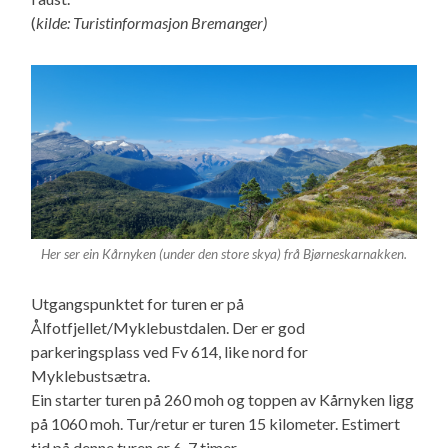
(
kilde: Turistinformasjon Bremanger)
Her ser ein Kårnyken (under den store skya) frå Bjørneskarnakken.
Utgangspunktet for turen er på
Ålfotfjellet/Myklebustdalen. Der er god
parkeringsplass ved Fv 614, like nord for
Myklebustsætra.
Ein starter turen på 260 moh og toppen av Kårnyken ligg
på 1060 moh. Tur/retur er turen 15 kilometer. Estimert
tid på denne turen er 6-7 timer.