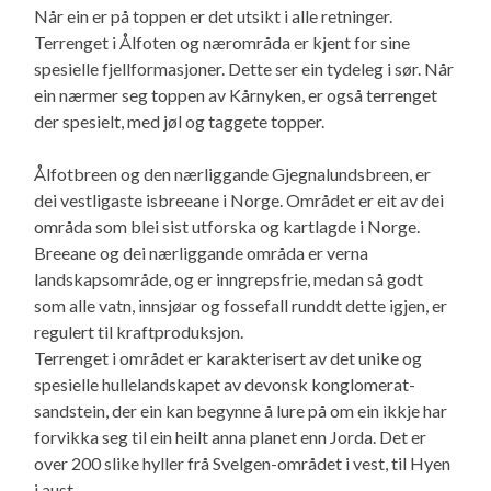
Når ein er på toppen er det utsikt i alle retninger.
Terrenget i Ålfoten og nærområda er kjent for sine
spesielle fjellformasjoner. Dette ser ein tydeleg i sør. Når
ein nærmer seg toppen av Kårnyken, er også terrenget
der spesielt, med jøl og taggete topper.
Ålfotbreen og den nærliggande Gjegnalundsbreen, er
dei vestligaste isbreeane i Norge. Området er eit av dei
områda som blei sist utforska og kartlagde i Norge.
Breeane og dei nærliggande områda er verna
landskapsområde, og er inngrepsfrie, medan så godt
som alle vatn, innsjøar og fossefall runddt dette igjen, er
regulert til kraftproduksjon.
Terrenget i området er karakterisert av det unike og
spesielle hullelandskapet av devonsk konglomerat-
sandstein, der ein kan begynne å lure på om ein ikkje har
forvikka seg til ein heilt anna planet enn Jorda. Det er
over 200 slike hyller frå Svelgen-området i vest, til Hyen
i aust.