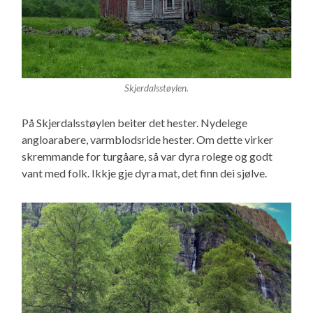
Skjerdalsstøylen.
På Skjerdalsstøylen beiter det hester. Nydelege
angloarabere, varmblodsride hester. Om dette virker
skremmande for turgåare, så var dyra rolege og godt
vant med folk. Ikkje gje dyra mat, det finn dei sjølve.