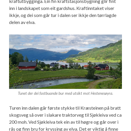
kraftutbygginga. Ein fin kraftstasjonsbygning glir fint
inn i landskapet som eit gardshus. Kraftinntaket viser
ikkje, og dei som går tur i dalen ser ikkje den tørrlagde
delen av elva.
Tunet der dei fastbuande bur med utsikt mot Hestenesøyra.
Turen inn dalen går første stykke til Kræsteinen på bratt
skogsveg så over i slakare traktorveg til Sjøkleiva ved ca
200 moh. Ved Sjøkleiva tek ein av til høgre og går over i
rås og finn bru for kryssing av elva. Det er viktig å finne