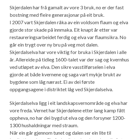
Skjerdalen har frå gamalt av vore 3 bruk, no er der fast
bostning med fleire generasjonar på eit bruk.
I 2007 vart Skjerdalen råka av ein voldsom flaum og elva
gjorde stor skade på innmaka. Eit knapt år etter var
restaureringsarbeidet ferdig og elva var flaumsikra. No
går ein trygt over ny bru på veg mot dalen.
Skjerdalselva har vore viktig for bruka i Skjerdalen i alle
år. Allereide på tidleg 1600-talet var der sag og kvernhus
ved utløpet av elva. Den sikre vasstilførselen i elva
gjorde at både kvernene og saga vart mykje brukt av
bygdene som låg nærast. Ei av dei første
oppgangsagene i distriktet låg ved Skjerdalselva.
Skjerdalselva ligg i eit landskapsvernområde og elva har
vore freda. Vernet har Skjerdølene etter lang kamp fått
oppheva, no har dei bygd ut elva og den forsyner 1200-
1300 hushaldningar med straum.
Når ein går gjennom tunet og dalen ser ein lite til