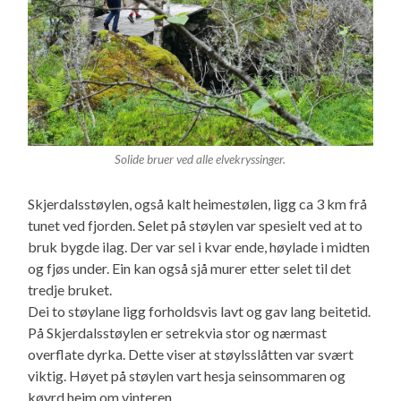
Solide bruer ved alle elvekryssinger.
Skjerdalsstøylen, også kalt heimestølen, ligg ca 3 km frå
tunet ved fjorden. Selet på støylen var spesielt ved at to
bruk bygde ilag. Der var sel i kvar ende, høylade i midten
og fjøs under. Ein kan også sjå murer etter selet til det
tredje bruket.
Dei to støylane ligg forholdsvis lavt og gav lang beitetid.
På Skjerdalsstøylen er setrekvia stor og nærmast
overflate dyrka. Dette viser at støylsslåtten var svært
viktig. Høyet på støylen vart hesja seinsommaren og
køyrd heim om vinteren.