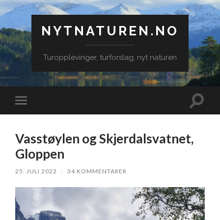
NYTNATUREN.NO
Turopplevinger, turforslag, nyt naturen
Veksle
Veksle
søkefe
mobilmeny
Vasstøylen og Skjerdalsvatnet,
Gloppen
25. JULI 2022
/
34 KOMMENTARER