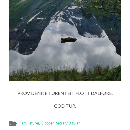
PRØV DENNE TUREN I EIT FLOTT DALFØRE.
GOD TUR.
Familieturer
,
Gloppen
,
Setrar / Støylar