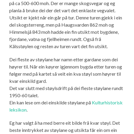
på ca 500-600 moh. Der er mange skogsvegar og eg
planla å bruke dei der det vart det enklaste vegvalet.
Utsikt er kjekt når ein går på tur. Denne turen gjekk i ein
del skogsterreng, men på Haugsvarden 862 moh og
Himmelsjå 843 moh hadde ein fin utsikt mot bygdene,
fjordane, vatna og fjellheimen rundt. Også frå
Kålsstøylen og resten av turen vart det fin utsikt.
Dei fleste av støylane har namn etter gardane som dei
høyrer til. Når ein køyrer igjennom bygda etter turen og
følger med på kartet så veit ein kva støyl som høyrer til
kvar einskild gard.
Det var slutt med støylsdrift på dei fleste støylane rundt
1950-60 talet.
Ein kan lese om dei einskilde støylane på
Kulturhistorisk
leksikon
.
Eg har valgt å ha med berre eit bilde frå kvar støyl. Det
beste inntrykket av støylane og utsikta får ein om ein