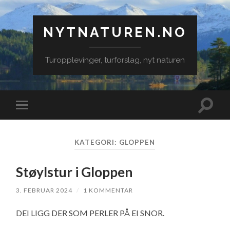
NYTNATUREN.NO
Turopplevinger, turforslag, nyt naturen
Veksle
Veksle
søkefe
mobilmeny
KATEGORI:
GLOPPEN
Støylstur i Gloppen
3. FEBRUAR 2024
/
1 KOMMENTAR
DEI LIGG DER SOM PERLER PÅ EI SNOR.