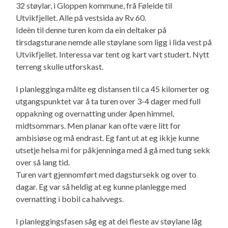
32 støylar, i Gloppen kommune, frå Føleide til
Utvikfjellet. Alle på vestsida av Rv 60.
Ideèn til denne turen kom da ein deltaker på
tirsdagsturane nemde alle støylane som ligg i lida vest på
Utvikfjellet. Interessa var tent og kart vart studert. Nytt
terreng skulle utforskast.
I planlegginga målte eg distansen til ca 45 kilomerter og
utgangspunktet var å ta turen over 3-4 dager med full
oppakning og overnatting under åpen himmel,
midtsommars. Men planar kan ofte være litt for
ambisiøse og må endrast. Eg fant ut at eg ikkje kunne
utsetje helsa mi for påkjenninga med å gå med tung sekk
over så lang tid.
Turen vart gjennomført med dagstursekk og over to
dagar. Eg var så heldig at eg kunne planlegge med
overnatting i bobil ca halvvegs.
I planleggingsfasen såg eg at dei fleste av støylane låg