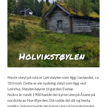
Neste støyl på ruta er Leirstøylen som ligg i lavlandet, ca
310 moh. Dette er ein nydeleg støyl som ligg ved
Leirelva. Støylen høyrer til garden Evebø.
Nokre år rundt 1900 hadde dei kyrne sine på Åsane på
nordsida av Nordfjorden. Då rodde dei dit og henta
mjølka. Seinare hadde dei kyrne sine på Holvikstøylen.