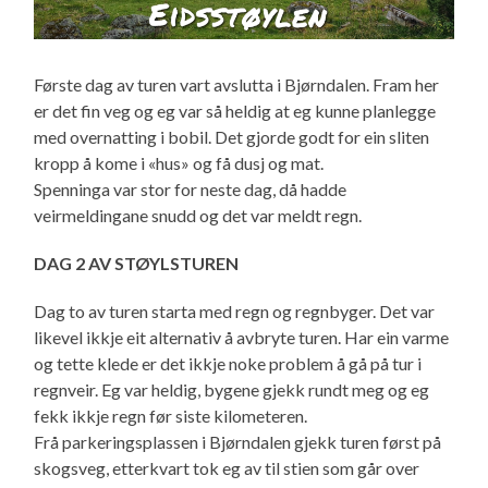
Første dag av turen vart avslutta i Bjørndalen. Fram her
er det fin veg og eg var så heldig at eg kunne planlegge
med overnatting i bobil. Det gjorde godt for ein sliten
kropp å kome i «hus» og få dusj og mat.
Spenninga var stor for neste dag, då hadde
veirmeldingane snudd og det var meldt regn.
DAG 2 AV STØYLSTUREN
Dag to av turen starta med regn og regnbyger. Det var
likevel ikkje eit alternativ å avbryte turen. Har ein varme
og tette klede er det ikkje noke problem å gå på tur i
regnveir. Eg var heldig, bygene gjekk rundt meg og eg
fekk ikkje regn før siste kilometeren.
Frå parkeringsplassen i Bjørndalen gjekk turen først på
skogsveg, etterkvart tok eg av til stien som går over