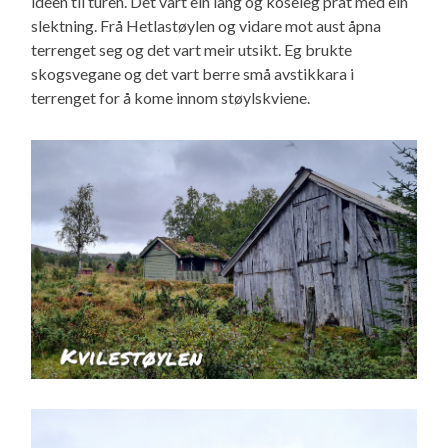
ideèn til turen. Det vart ein lang og koseleg prat med ein
slektning. Frå Hetlastøylen og vidare mot aust åpna
terrenget seg og det vart meir utsikt. Eg brukte
skogsvegane og det vart berre små avstikkara i
terrenget for å kome innom støylskviene.