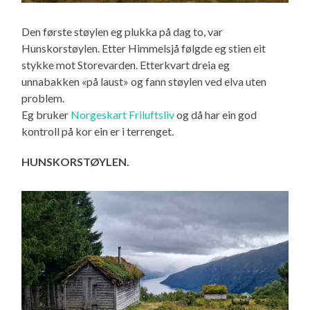
Den første støylen eg plukka på dag to, var
Hunskorstøylen. Etter Himmelsjå følgde eg stien eit
stykke mot Storevarden. Etterkvart dreia eg
unnabakken «på laust» og fann støylen ved elva uten
problem.
Eg bruker
Norgeskart Friluftsliv
og då har ein god
kontroll på kor ein er i terrenget.
HUNSKORSTØYLEN.