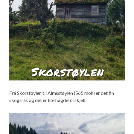
Frå Skorstøylen til Almsstøylen (565 moh) er det fin
skogsrås og det er lite høgdeforskjell.