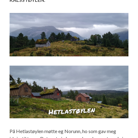
På Hetlastøylen møtte eg Norunn, ho som gav meg