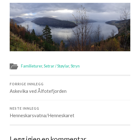
Familieturer
,
Setrar / Støylar
,
Stryn
FORRIGE INNLEGG
Askevika ved Ålfotefjorden
NESTE INNLEGG
Henneskarsvatna/Henneskaret
Legg igjen en kommentar