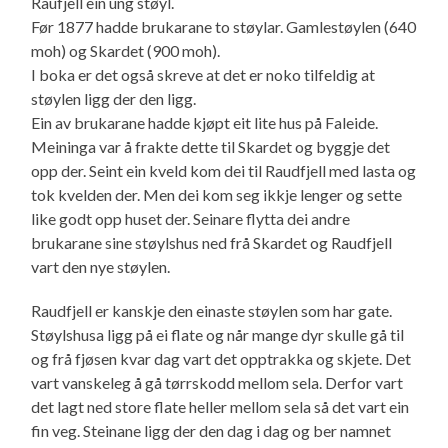
Raufjell ein ung støyl.
Før 1877 hadde brukarane to støylar. Gamlestøylen (640
moh) og Skardet (900 moh).
I boka er det også skreve at det er noko tilfeldig at
støylen ligg der den ligg.
Ein av brukarane hadde kjøpt eit lite hus på Faleide.
Meininga var å frakte dette til Skardet og byggje det
opp der. Seint ein kveld kom dei til Raudfjell med lasta og
tok kvelden der. Men dei kom seg ikkje lenger og sette
like godt opp huset der. Seinare flytta dei andre
brukarane sine støylshus ned frå Skardet og Raudfjell
vart den nye støylen.
Raudfjell er kanskje den einaste støylen som har gate.
Støylshusa ligg på ei flate og når mange dyr skulle gå til
og frå fjøsen kvar dag vart det opptrakka og skjete. Det
vart vanskeleg å gå tørrskodd mellom sela. Derfor vart
det lagt ned store flate heller mellom sela så det vart ein
fin veg. Steinane ligg der den dag i dag og ber namnet