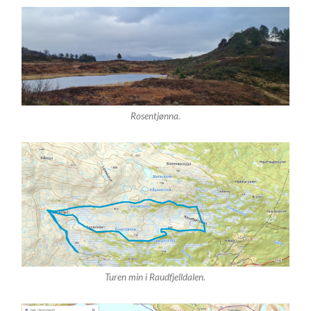
Rosentjønna.
Turen min i Raudfjelldalen.