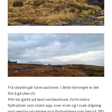
Frå støylen går turen austover. I dette terrenget er det
fint å gå uten sti.
Min tur gjekk på laust nordaustover, forbi nokre
fjellrabber som stakk opp, over ei elv og i svak stigning
mot venstre og retning mot Botnatjønna som ligg på 780