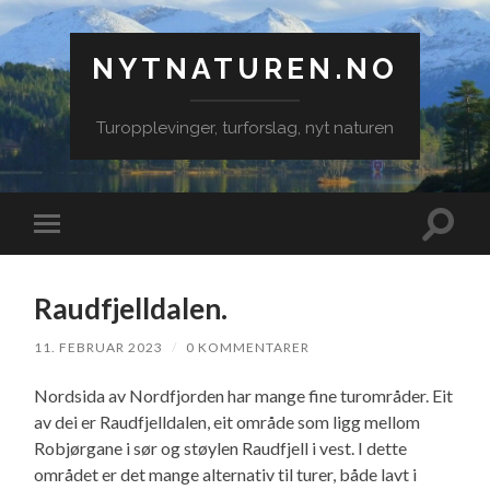
NYTNATUREN.NO
Turopplevinger, turforslag, nyt naturen
Veksle
Veksle
søkefe
mobilmeny
Raudfjelldalen.
11. FEBRUAR 2023
/
0 KOMMENTARER
Nordsida av Nordfjorden har mange fine turområder. Eit
av dei er Raudfjelldalen, eit område som ligg mellom
Robjørgane i sør og støylen Raudfjell i vest. I dette
området er det mange alternativ til turer, både lavt i