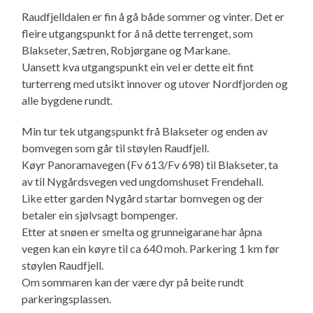
Raudfjelldalen er fin å gå både sommer og vinter. Det er
fleire utgangspunkt for å nå dette terrenget, som
Blakseter, Sætren, Robjørgane og Markane.
Uansett kva utgangspunkt ein vel er dette eit fint
turterreng med utsikt innover og utover Nordfjorden og
alle bygdene rundt.
Min tur tek utgangspunkt frå Blakseter og enden av
bomvegen som går til støylen Raudfjell.
Køyr Panoramavegen (Fv 613/Fv 698) til Blakseter, ta
av til Nygårdsvegen ved ungdomshuset Frendehall.
Like etter garden Nygård startar bomvegen og der
betaler ein sjølvsagt bompenger.
Etter at snøen er smelta og grunneigarane har åpna
vegen kan ein køyre til ca 640 moh. Parkering 1 km før
støylen Raudfjell.
Om sommaren kan der være dyr på beite rundt
parkeringsplassen.