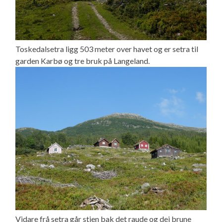
Toskedalsetra ligg 503 meter over havet og er setra til
garden Karbø og tre bruk på Langeland.
Vidare frå setra går stien bak det raude og dei brune