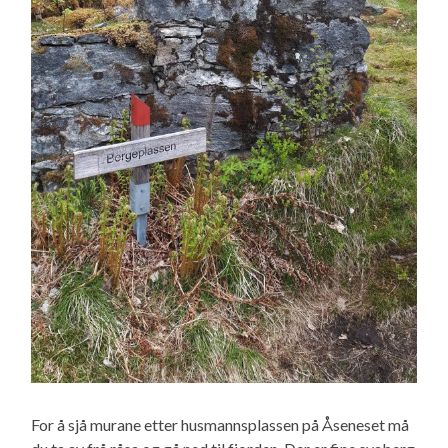
For å sjå murane etter husmannsplassen på Åseneset må