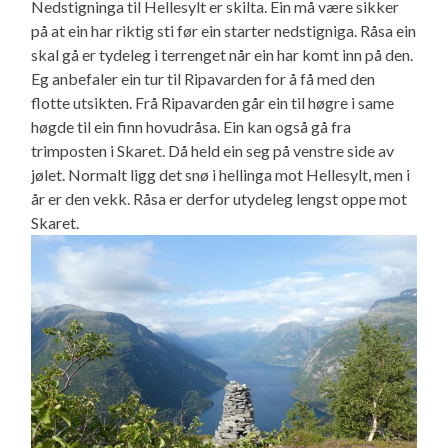
Nedstigninga til Hellesylt er skilta. Ein må være sikker
på at ein har riktig sti før ein starter nedstigniga. Råsa ein
skal gå er tydeleg i terrenget når ein har komt inn på den.
Eg anbefaler ein tur til Ripavarden for å få med den
flotte utsikten. Frå Ripavarden går ein til høgre i same
høgde til ein finn hovudråsa. Ein kan også gå fra
trimposten i Skaret. Då held ein seg på venstre side av
jølet. Normalt ligg det snø i hellinga mot Hellesylt, men i
år er den vekk. Råsa er derfor utydeleg lengst oppe mot
Skaret.