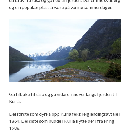
du ta av frå råsa og gå ned til fjorden. Der er fine svaberg
og ein populær plass å være på varme sommerdager.
Gå tilbake til råsa og gå vidare innover langs fjorden til
Kurlå.
Dei første som dyrka opp Kurlå fekk leiglendingsavtale i
1864. Dei siste som budde i Kurlå flytte der i frå kring
1908.