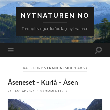
NYTNATUREN.NO
Turopplevinger, turforslag, nyt naturen
Veksle
Veksle
søkefe
mobilmeny
KATEGORI:
STRANDA
(SIDE 1 AV 2)
Åseneset – Kurlå – Åsen
21. JANUAR 2021
/
0 KOMMENTARER