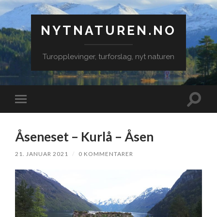
NYTNATUREN.NO
Turopplevinger, turforslag, nyt naturen
Veksle
Veksle
søkefe
mobilmeny
Åseneset – Kurlå – Åsen
21. JANUAR 2021
/
0 KOMMENTARER