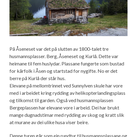
På Åseneset var det på slutten av 1800-talet tre
husmannsplasser. Berg, Åseneset og Kurlå. Dette var
heimane til fem huslydar. Plassane fungerte som bustad
for kårfolk i Åsen og startstad for nygifte. No er det
berre på Kurlå der står hus.
Elevane på mellomtrinnet ved Sunnylven skule har vore
med i arbeidet kring rydding av helikopterlandingsplass
og tilkomst til garden. Også ved husmannsplassen
Bergeplassen har elevane vore i arbeid. Dei har brukt
mange dugnadstimar med rydding av skog og kratt slik
at murane av dei ulike husa viser beire.
Denne turen går som ein rundtur til husmannsplassane og