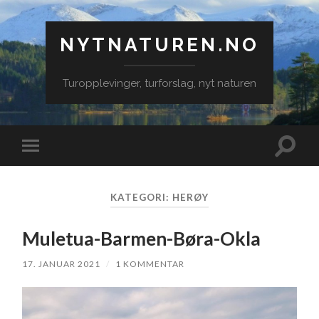
NYTNATUREN.NO
Turopplevinger, turforslag, nyt naturen
Veksle
Veksle
søkefe
mobilmeny
KATEGORI:
HERØY
Muletua-Barmen-Børa-Okla
17. JANUAR 2021
/
1 KOMMENTAR