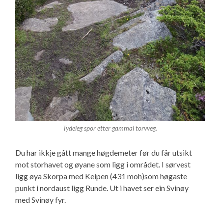
Tydeleg spor etter gammal torvveg.
Du har ikkje gått mange høgdemeter før du får utsikt
mot storhavet og øyane som ligg i området. I sørvest
ligg øya Skorpa med Keipen (431 moh)som høgaste
punkt i nordaust ligg Runde. Ut i havet ser ein Svinøy
med Svinøy fyr.