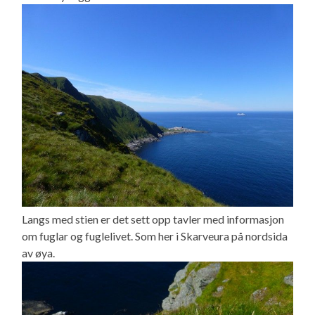
Langs med stien er det sett opp tavler med informasjon
om fuglar og fuglelivet. Som her i Skarveura på nordsida
av øya.