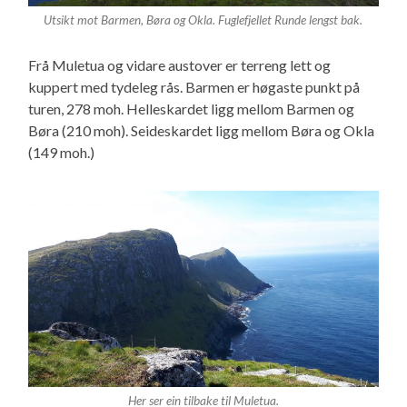
Utsikt mot Barmen, Børa og Okla. Fuglefjellet Runde lengst bak.
Frå Muletua og vidare austover er terreng lett og
kuppert med tydeleg rås. Barmen er høgaste punkt på
turen, 278 moh. Helleskardet ligg mellom Barmen og
Børa (210 moh). Seideskardet ligg mellom Børa og Okla
(149 moh.)
Her ser ein tilbake til Muletua.