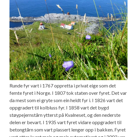
Runde fyr vart i 1767 oppretta i privat eige som det
femte fyret i Norge. I 1807 tok staten over fyret. Det var
da mest som ei gryte som ein heldt fyr i. I 1826 vart det
oppgradert til kolbluss fyr. I 1858 vart det bygd
støypejernstårn ytterst på Kvalneset, og den nederste
delen er bevart. I 1935 vart fyret vidare oppgradert til
betongtårn som vart plassert lenger opp i bakken. Fyret
vart etter kvart meir og meir automatisert og i 2002 var