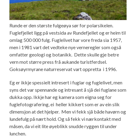
Runde er den største fulgeøya sør for polarsikelen.
Fuglefjellet ligg på vestsida av Rundefjellet og er heim til
omlag 500 000 fulg. Fuglelivet har vore freda sia 1957,
men i 1981 vart det vedteke nye verneregler som også
omfatter geologi og botanikk. Dette skulle gje betre
vern mot større press frå aukande turistferdsel.
Goksøyrmyrane naturreservat vart oppretta i 1996.
Eg er ikkje spessielt intresert i fuglar og fuglelivet, men
syns det var spennande og intresant å sjå dei fuglane som
dukka opp. Ikkje har eg kamera som eigna seg for
fuglefotografering, ei heller kikkert som er av ein slik
dimensjon at det hjelper. Men vi fekk sjå både havørn og
lundefulg på nært hold. Og så fekk vi nærkontakt med
måsen, da vi eit lite øyeblikk snudde ryggen til under
lunchen.