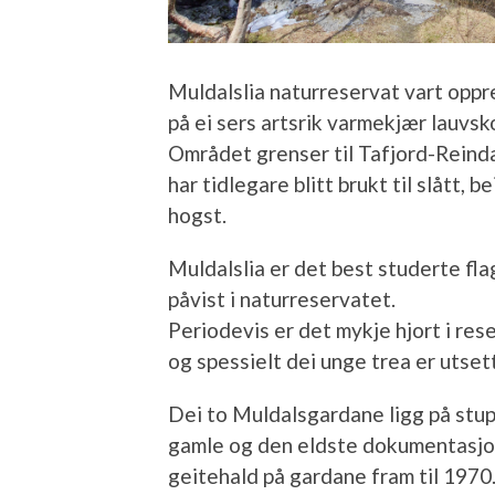
Muldalslia naturreservat vart oppr
på ei sers artsrik varmekjær lauvsk
Området grenser til Tafjord-Rein
har tidlegare blitt brukt til slått,
hogst.
Muldalslia er det best studerte fl
påvist i naturreservatet.
Periodevis er det mykje hjort i re
og spessielt dei unge trea er utsett
Dei to Muldalsgardane ligg på stu
gamle og den eldste dokumentasjon
geitehald på gardane fram til 1970.