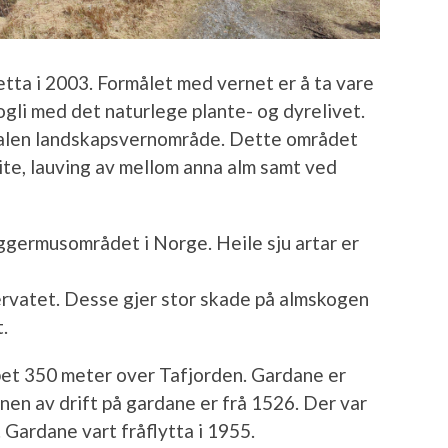
etta i 2003. Formålet med vernet er å ta vare
ogli med det naturlege plante- og dyrelivet.
dalen landskapsvernområde. Dette området
 beite, lauving av mellom anna alm samt ved
aggermusområdet i Norge. Heile sju artar er
servatet. Desse gjer stor skade på almskogen
.
pet 350 meter over Tafjorden. Gardane er
en av drift på gardane er frå 1526. Der var
 Gardane vart fråflytta i 1955.