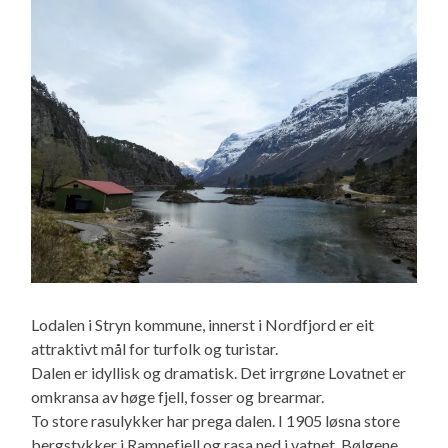
Lodalen i Stryn kommune, innerst i Nordfjord er eit
attraktivt mål for turfolk og turistar.
Dalen er idyllisk og dramatisk. Det irrgrøne Lovatnet er
omkransa av høge fjell, fosser og brearmar.
To store rasulykker har prega dalen. I 1905 løsna store
bergstykker i Ramnefjell og rasa ned i vatnet. Bølgene