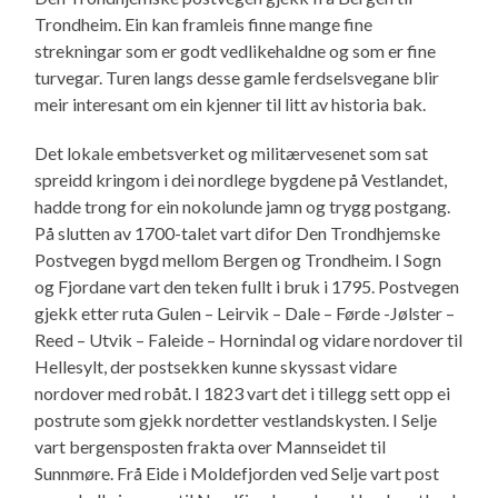
Trondheim. Ein kan framleis finne mange fine
strekningar som er godt vedlikehaldne og som er fine
turvegar. Turen langs desse gamle ferdselsvegane blir
meir interesant om ein kjenner til litt av historia bak.
Det lokale embetsverket og militærvesenet som sat
spreidd kringom i dei nordlege bygdene på Vestlandet,
hadde trong for ein nokolunde jamn og trygg postgang.
På slutten av 1700-talet vart difor Den Trondhjemske
Postvegen bygd mellom Bergen og Trondheim. I Sogn
og Fjordane vart den teken fullt i bruk i 1795. Postvegen
gjekk etter ruta Gulen – Leirvik – Dale – Førde -Jølster –
Reed – Utvik – Faleide – Hornindal og vidare nordover til
Hellesylt, der postsekken kunne skyssast vidare
nordover med robåt. I 1823 vart det i tillegg sett opp ei
postrute som gjekk nordetter vestlandskysten. I Selje
vart bergensposten frakta over Mannseidet til
Sunnmøre. Frå Eide i Moldefjorden ved Selje vart post