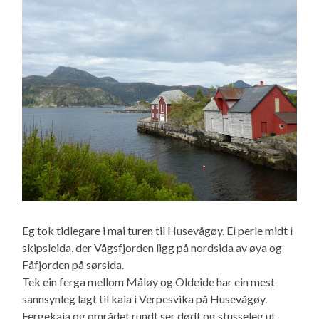
Eg tok tidlegare i mai turen til Husevågøy. Ei perle midt i
skipsleida, der Vågsfjorden ligg på nordsida av øya og
Fåfjorden på sørsida.
Tek ein ferga mellom Måløy og Oldeide har ein mest
sannsynleg lagt til kaia i Verpesvika på Husevågøy.
Fergekaia og området rundt ser dødt og stusseleg ut,