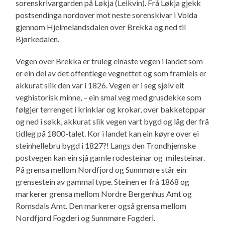
sorenskrivargarden på Løkja (Leikvin). Frå Løkja gjekk
postsendinga nordover mot neste sorenskivar i Volda
gjennom Hjelmelandsdalen over Brekka og ned til
Bjørkedalen.
Vegen over Brekka er truleg einaste vegen i landet som
er ein del av det offentlege vegnettet og som framleis er
akkurat slik den var i 1826. Vegen er i seg sjølv eit
veghistorisk minne, – ein smal veg med grusdekke som
følgjer terrenget i krinklar og krokar, over bakketoppar
og ned i søkk, akkurat slik vegen vart bygd og låg der frå
tidleg på 1800-talet. Kor i landet kan ein køyre over ei
steinhellebru bygd i 1827?! Langs den Trondhjemske
postvegen kan ein sjå gamle rodesteinar og milesteinar.
På grensa mellom Nordfjord og Sunnmøre står ein
grensestein av gammal type. Steinen er frå 1868 og
markerer grensa mellom Nordre Bergenhus Amt og
Romsdals Amt. Den markerer også grensa mellom
Nordfjord Fogderi og Sunnmøre Fogderi.