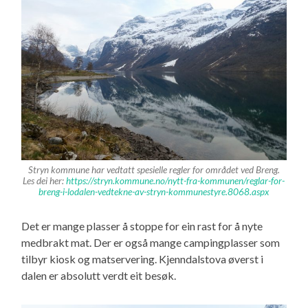
Stryn kommune har vedtatt spesielle regler for området ved Breng.
Les dei her:
https://stryn.kommune.no/nytt-fra-kommunen/reglar-for-
breng-i-lodalen-vedtekne-av-stryn-kommunestyre.8068.aspx
Det er mange plasser å stoppe for ein rast for å nyte
medbrakt mat. Der er også mange campingplasser som
tilbyr kiosk og matservering. Kjenndalstova øverst i
dalen er absolutt verdt eit besøk.