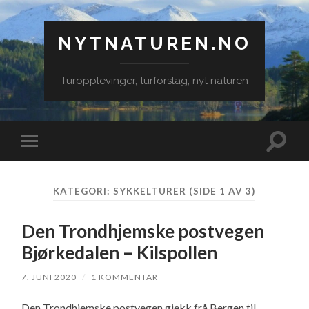
NYTNATUREN.NO
Turopplevinger, turforslag, nyt naturen
Veksle
Veksle
søkefe
mobilmeny
KATEGORI:
SYKKELTURER
(SIDE 1 AV 3)
Den Trondhjemske postvegen
Bjørkedalen – Kilspollen
7. JUNI 2020
/
1 KOMMENTAR
Den Trondhjemske postvegen gjekk frå Bergen til