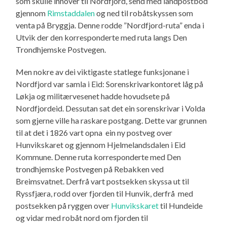
som skulle innover til Nordfjord, send med landpostbod
gjennom
Rimstaddalen
og ned til robåtskyssen som
venta på Bryggja. Denne rodde ”Nordfjord-ruta” enda i
Utvik der den korresponderte med ruta langs Den
Trondhjemske Postvegen.
Men nokre av dei viktigaste statlege funksjonane i
Nordfjord var samla i Eid: Sorenskrivarkontoret låg på
Løkja og militærvesenet hadde hovudsete på
Nordfjordeid. Dessutan sat det ein sorenskrivar i Volda
som gjerne ville ha raskare postgang. Dette var grunnen
til at det i 1826 vart opna ein ny postveg over
Hunvikskaret og gjennom Hjelmelandsdalen i Eid
Kommune. Denne ruta korresponderte med Den
trondhjemske Postvegen på Rebakken ved
Breimsvatnet. Derfrå vart postsekken skyssa ut til
Ryssfjæra, rodd over fjorden til Hunvik, derfrå med
postsekken på ryggen over
Hunvikskaret
til Hundeide
og vidar med robåt nord om fjorden til