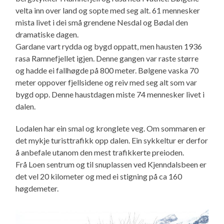
velta inn over land og sopte med seg alt. 61 mennesker
mista livet i dei små grendene Nesdal og Bødal den
dramatiske dagen.
Gardane vart rydda og bygd oppatt, men hausten 1936
rasa Ramnefjellet igjen. Denne gangen var raste større
og hadde ei fallhøgde på 800 meter. Bølgene vaska 70
meter oppover fjellsidene og reiv med seg alt som var
bygd opp. Denne haustdagen miste 74 mennesker livet i
dalen.
Lodalen har ein smal og kronglete veg. Om sommaren er
det mykje turisttrafikk opp dalen. Ein sykkeltur er derfor
å anbefale utanom den mest trafikkerte preioden.
Frå Loen sentrum og til snuplassen ved Kjenndalsbeen er
det vel 20 kilometer og med ei stigning på ca 160
høgdemeter.