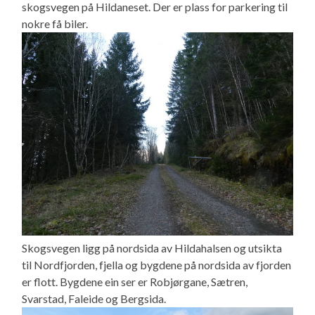
skogsvegen på Hildaneset. Der er plass for parkering til
nokre få biler.
Skogsvegen ligg på nordsida av Hildahalsen og utsikta
til Nordfjorden, fjella og bygdene på nordsida av fjorden
er flott. Bygdene ein ser er Robjørgane, Sætren,
Svarstad, Faleide og Bergsida.