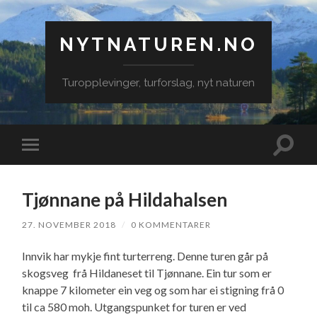
NYTNATUREN.NO
Turopplevinger, turforslag, nyt naturen
Veksle
Veksle
søkefe
mobilmeny
Tjønnane på Hildahalsen
27. NOVEMBER 2018
/
0 KOMMENTARER
Innvik har mykje fint turterreng. Denne turen går på
skogsveg frå Hildaneset til Tjønnane. Ein tur som er
knappe 7 kilometer ein veg og som har ei stigning frå 0
til ca 580 moh. Utgangspunket for turen er ved