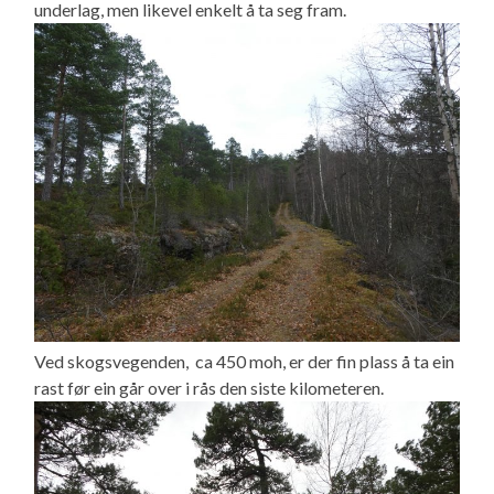
underlag, men likevel enkelt å ta seg fram.
Ved skogsvegenden, ca 450 moh, er der fin plass å ta ein
rast før ein går over i rås den siste kilometeren.