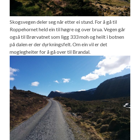
Skogsvegen deler seg når etter ei stund. For å gå til
Roppehornet held ein til høgre og over brua. Vegen går
også til Brørvatnet som ligg 333 moh og heilt i botnen
på dalen er der dyrkningsfelt. Om ein vil er det
moglegheiter for å gå over til Brandal.