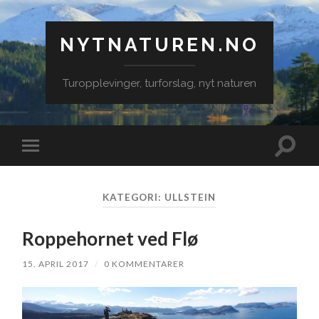
NYTNATUREN.NO
Turopplevinger, turforslag, nyt naturen
Veksle
Veksle
søkefe
mobilmeny
KATEGORI:
ULLSTEIN
Roppehornet ved Flø
15. APRIL 2017
/
0 KOMMENTARER