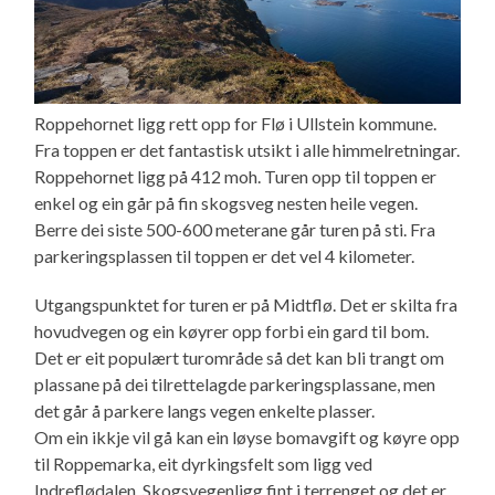
Roppehornet ligg rett opp for Flø i Ullstein kommune.
Fra toppen er det fantastisk utsikt i alle himmelretningar.
Roppehornet ligg på 412 moh. Turen opp til toppen er
enkel og ein går på fin skogsveg nesten heile vegen.
Berre dei siste 500-600 meterane går turen på sti. Fra
parkeringsplassen til toppen er det vel 4 kilometer.
Utgangspunktet for turen er på Midtflø. Det er skilta fra
hovudvegen og ein køyrer opp forbi ein gard til bom.
Det er eit populært turområde så det kan bli trangt om
plassane på dei tilrettelagde parkeringsplassane, men
det går å parkere langs vegen enkelte plasser.
Om ein ikkje vil gå kan ein løyse bomavgift og køyre opp
til Roppemarka, eit dyrkingsfelt som ligg ved
Indreflødalen. Skogsvegenligg fint i terrenget og det er