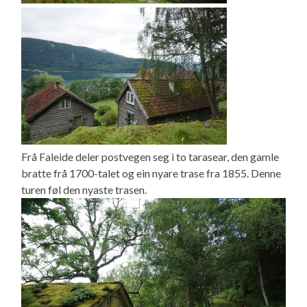
Frå Faleide deler postvegen seg i to tarasear, den gamle
bratte frå 1700-talet og ein nyare trase fra 1855. Denne
turen føl den nyaste trasen.