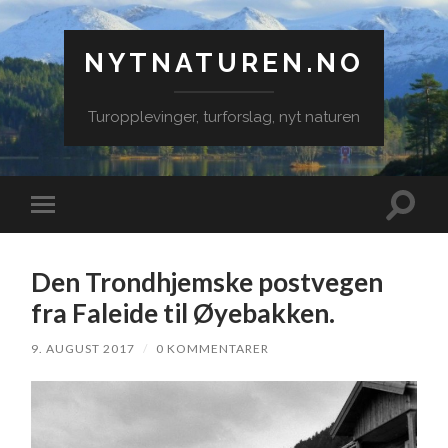
NYTNATUREN.NO
Turopplevinger, turforslag, nyt naturen
Veksle
Veksle
søkefe
mobilmeny
Den Trondhjemske postvegen
fra Faleide til Øyebakken.
9. AUGUST 2017
/
0 KOMMENTARER