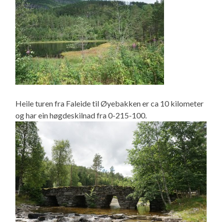
Heile turen fra Faleide til Øyebakken er ca 10 kilometer
og har ein høgdeskilnad fra 0-215-100.