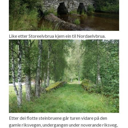
Like etter Storeelvbrua kjem ein til Nordaelvbrua.
Etter dei flotte steinbruene går turen vidare på den
gamle riksvegen, undergangen under noverande riksveg,