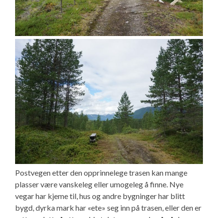
Postvegen etter den opprinnelege trasen kan mange
plasser være vanskeleg eller umogeleg å finne. Nye
vegar har kjeme til, hus og andre bygninger har blitt
bygd, dyrka mark har «ete» seg inn på trasen, eller den er