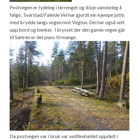
Postvegen er tydeleg i terrenget og ikkje vanskeleg å
følge. Svarstad/Faleide Vel har gjordt ein kjempe jobb
med å rydde langs vegen mot Vegtun. Dei har også sett
opp bord og benker. I krysset der den gamle vegen går
til Sætren er det plass til mange.
Da postvegen var i bruk var vedlikehaldet oppdelt i