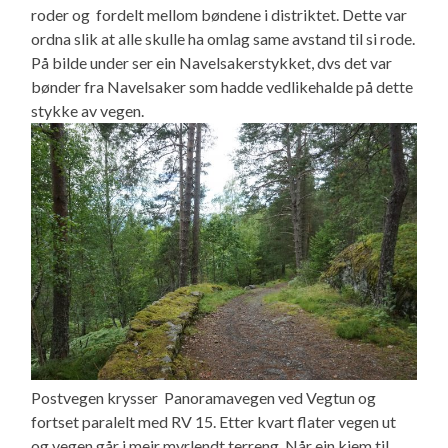
roder og fordelt mellom bøndene i distriktet. Dette var
ordna slik at alle skulle ha omlag same avstand til si rode.
På bilde under ser ein Navelsakerstykket, dvs det var
bønder fra Navelsaker som hadde vedlikehalde på dette
stykke av vegen.
Postvegen krysser Panoramavegen ved Vegtun og
fortset paralelt med RV 15. Etter kvart flater vegen ut
og vegen går i meir myrlendt terreng. Når ein kjem til