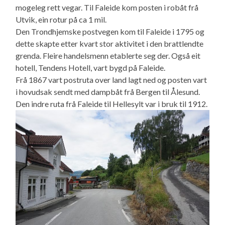
mogeleg rett vegar. Til Faleide kom posten i robåt frå
Utvik, ein rotur på ca 1 mil.
Den Trondhjemske postvegen kom til Faleide i 1795 og
dette skapte etter kvart stor aktivitet i den brattlendte
grenda. Fleire handelsmenn etablerte seg der. Også eit
hotell, Tendens Hotell, vart bygd på Faleide.
Frå 1867 vart postruta over land lagt ned og posten vart
i hovudsak sendt med dampbåt frå Bergen til Ålesund.
Den indre ruta frå Faleide til Hellesylt var i bruk til 1912.