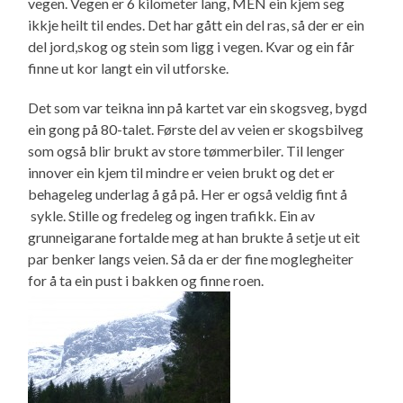
vegen. Vegen er 6 kilometer lang, MEN ein kjem seg
ikkje heilt til endes. Det har gått ein del ras, så der er ein
del jord,skog og stein som ligg i vegen. Kvar og ein får
finne ut kor langt ein vil utforske.
Det som var teikna inn på kartet var ein skogsveg, bygd
ein gong på 80-talet. Første del av veien er skogsbilveg
som også blir brukt av store tømmerbiler. Til lenger
innover ein kjem til mindre er veien brukt og det er
behageleg underlag å gå på. Her er også veldig fint å
sykle. Stille og fredeleg og ingen trafikk. Ein av
grunneigarane fortalde meg at han brukte å setje ut eit
par benker langs veien. Så da er der fine moglegheiter
for å ta ein pust i bakken og finne roen.