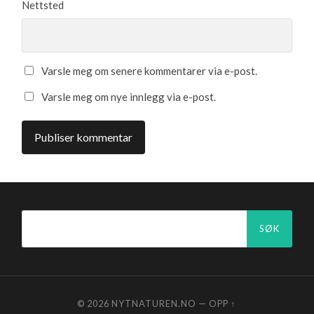
Nettsted
Varsle meg om senere kommentarer via e-post.
Varsle meg om nye innlegg via e-post.
Søk
etter:
© 2026
NYTNATUREN.NO
—
OPP ↑