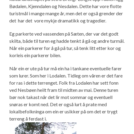
Bødalen, Kjenndalen og Nesdalen. Dette har vore flotte
turistmål i mange mange år, men det er også grender der
det har det vore mykje dramatikk og tragedier.
Eg parkerte ved vassenden på Sæten, der var det godt
skilta, både til turen eg hadde tenkt å gå og andre turmål.
Når ein parkerer for å gå på tur, så tenk litt etter kor og
korleis ein parkerer bilen.
Når ein er ute på tur må ein ha i tankane eventuelle farer
som lurer. Som her i Lodalen. Tidleg om våren er det fare
for ras i dette terrenget. Folk fra Lodalen har sett fonn
ved Nesbøen heilt fram til midten av mai. Denne turen
bør nok takast når det lir mot sommar og eventuell
snøras er komt ned. Det er også lurt å prate med
lokalbefolkninga om ein er usikker på om det er trygt
terreng å ferdast i.