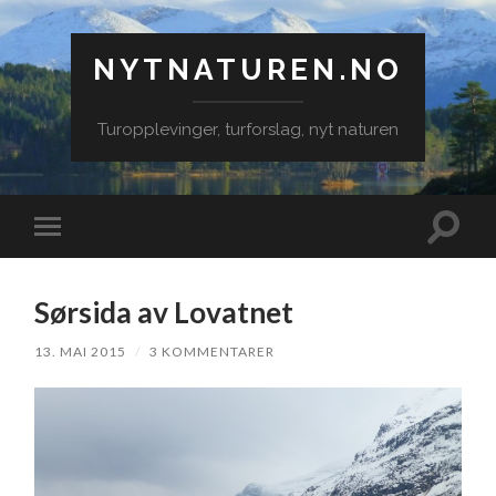
NYTNATUREN.NO
Turopplevinger, turforslag, nyt naturen
Veksle
Veksle
søkefe
mobilmeny
Sørsida av Lovatnet
13. MAI 2015
/
3 KOMMENTARER