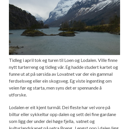
Tidleg i april tok eg turen til Loen og Lodalen. Ville finne
nytt turterreng og tidleg vår. Eg hadde studert kartet og
funne ut at på sørsida av Lovatnet var der ein gammal
ferdselsveg eller ein skogsveg. Eg viste ingenting om
veien før eg starta, men syns det er spennande å
utforske.
Lodalen er eit kjent turmål. Dei fleste har vel vore på
biltur eller sykkeltur opp dalen og sett dei fine gardane
som ligg der under dei høge fjella, vatnet og
kulturlandskapet på setra Breng. Lengst opp i dalen ligg