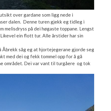
utsikt over gardane som ligg nede i
nser dalen. Denne turen gjekk eg tidleg i
om melisdryss på dei høgaste toppane. Lengst
Likevel ein flott tur. Alle årstider har sin
 Åbrekk såg eg at hjortejegerane gjorde seg
ntakt med dei og fekk tommel opp for å gå
ame området. Dei var vant til turgåere og tok