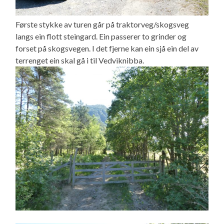
Første stykke av turen går på traktorveg/skogsveg
langs ein flott steingard. Ein passerer to grinder og
forset på skogsvegen. I det fjerne kan ein sjå ein del av
terrenget ein skal gå i til Vedviknibba.