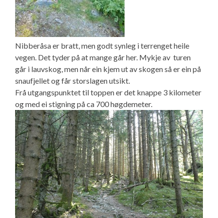
Nibberåsa er bratt, men godt synleg i terrenget heile
vegen. Det tyder på at mange går her. Mykje av turen
går i lauvskog, men når ein kjem ut av skogen så er ein på
snaufjellet og får storslagen utsikt.
Frå utgangspunktet til toppen er det knappe 3 kilometer
og med ei stigning på ca 700 høgdemeter.