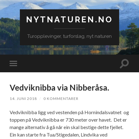
NYTNATUREN.NO
Turopplevinger, turforslag, nyt naturen
Veksle
Veksle
søkefe
mobilmeny
Vedviknibba via Nibberåsa.
14. JUNI 2018
/
0 KOMMENTARER
Vedviknibba ligg ved vestenden på Hornindalsvatnet og
toppen på Vedviknibba er 730 meter over havet. Det er
mange alternativ å gå når ein skal bestige dette fjellet.
Ein kan starte fra Tua/Stigedalen, Lindvika ved