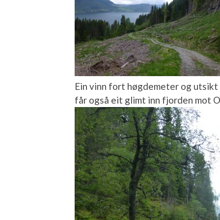
Ein vinn fort høgdemeter og utsikt
får også eit glimt inn fjorden mot 