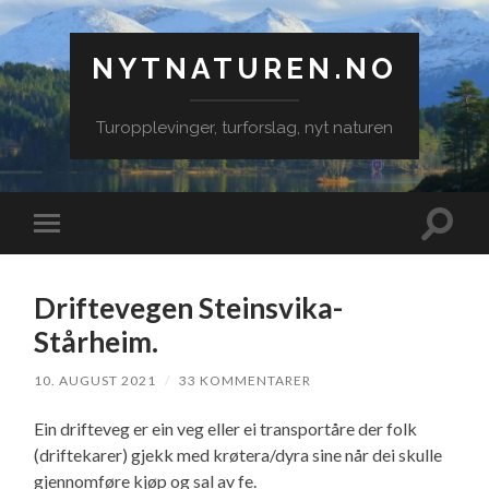
NYTNATUREN.NO
Turopplevinger, turforslag, nyt naturen
Veksle
Veksle
søkefe
mobilmeny
Driftevegen Steinsvika-
Stårheim.
10. AUGUST 2021
/
33 KOMMENTARER
Ein drifteveg er ein veg eller ei transportåre der folk
(driftekarer) gjekk med krøtera/dyra sine når dei skulle
gjennomføre kjøp og sal av fe.