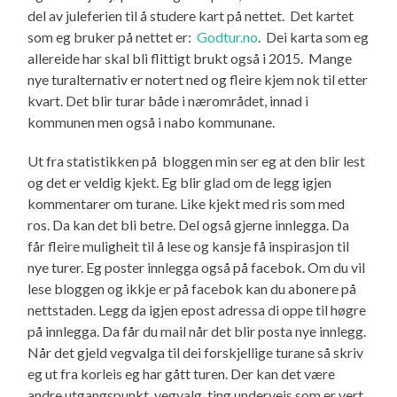
del av juleferien til å studere kart på nettet. Det kartet
som eg bruker på nettet er:
Godtur.no
. Dei karta som eg
allereide har skal bli flittigt brukt også i 2015. Mange
nye turalternativ er notert ned og fleire kjem nok til etter
kvart. Det blir turar både i nærområdet, innad i
kommunen men også i nabo kommunane.
Ut fra statistikken på bloggen min ser eg at den blir lest
og det er veldig kjekt. Eg blir glad om de legg igjen
kommentarer om turane. Like kjekt med ris som med
ros. Da kan det bli betre. Del også gjerne innlegga. Da
får fleire muligheit til å lese og kansje få inspirasjon til
nye turer. Eg poster innlegga også på facebok. Om du vil
lese bloggen og ikkje er på facebok kan du abonere på
nettstaden. Legg da igjen epost adressa di oppe til høgre
på innlegga. Da får du mail når det blir posta nye innlegg.
Når det gjeld vegvalga til dei forskjellige turane så skriv
eg ut fra korleis eg har gått turen. Der kan det være
andre utgangspunkt, vegvalg, ting underveis som er vert