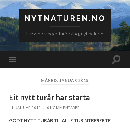
NYTNATUREN.NO
Turopplevinger, turforslag, nyt naturen
Veksle
Veksle
søkefe
mobilmeny
MÅNED:
JANUAR 2015
Eit nytt turår har starta
11. JANUAR 2015
/
0 KOMMENTARER
GODT NYTT TURÅR TIL ALLE TURINTRESERTE.