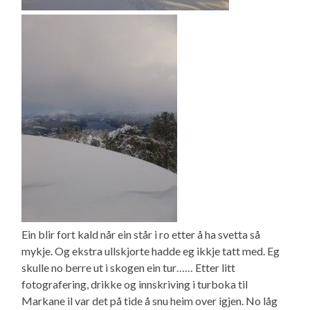
Ein blir fort kald når ein står i ro etter å ha svetta så
mykje. Og ekstra ullskjorte hadde eg ikkje tatt med. Eg
skulle no berre ut i skogen ein tur…… Etter litt
fotografering, drikke og innskriving i turboka til
Markane il var det på tide å snu heim over igjen. No låg