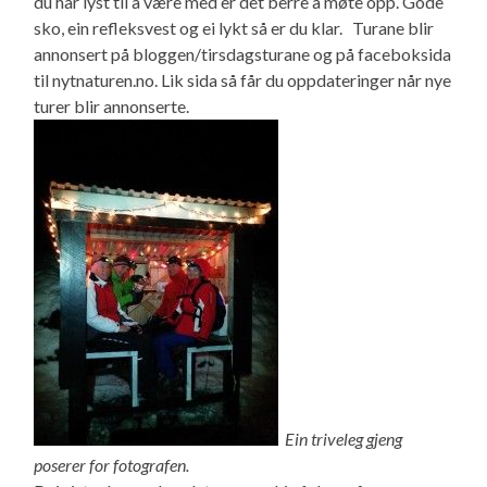
du har lyst til å være med er det berre å møte opp. Gode
sko, ein refleksvest og ei lykt så er du klar. Turane blir
annonsert på bloggen/tirsdagsturane og på faceboksida
til nytnaturen.no. Lik sida så får du oppdateringer når nye
turer blir annonserte.
Ein triveleg gjeng
poserer for fotografen.