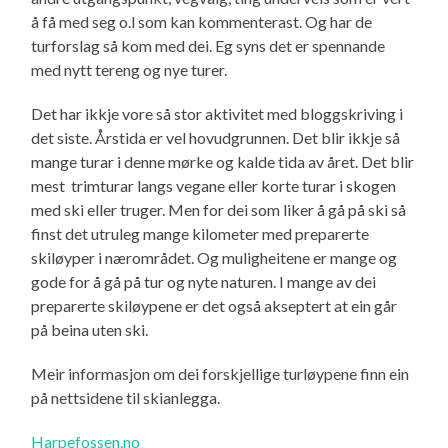
å få med seg o.l som kan kommenterast. Og har de
turforslag så kom med dei. Eg syns det er spennande
med nytt tereng og nye turer.
Det har ikkje vore så stor aktivitet med bloggskriving i
det siste. Årstida er vel hovudgrunnen. Det blir ikkje så
mange turar i denne mørke og kalde tida av året. Det blir
mest trimturar langs vegane eller korte turar i skogen
med ski eller truger. Men for dei som liker å gå på ski så
finst det utruleg mange kilometer med preparerte
skiløyper i nærområdet. Og muligheitene er mange og
gode for å gå på tur og nyte naturen. I mange av dei
preparerte skiløypene er det også akseptert at ein går
på beina uten ski.
Meir informasjon om dei forskjellige turløypene finn ein
på nettsidene til skianlegga.
Harpefossen.no