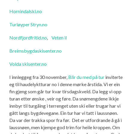
Hornindalski.no
Turløyper Stryn.no
Nordfjordfritid.no
,
Veten il
Breimsbygdaskisenter.no
Volda skisenter.no
I innleggeg fra 30 november,
Blir du med på tur
inviterte
eg til haudelyktturar no i denne mørke årstida. Vi er ein
fin gjeng som går tur kvar tirsdagskveld. Da legg vi opp
turan etter ønske , veir og føre. Da snømengdene ikkje
innbyr til turgåing i terrenget uten ski eller trugar har vi
gått langs bygdevegane. Ein tur har vi tatt i laussnøen.
Da var der trakka spor fra før. Det er utfordrande å gå i
laussnøen, men kjempe god trim for heile kroppen. Om