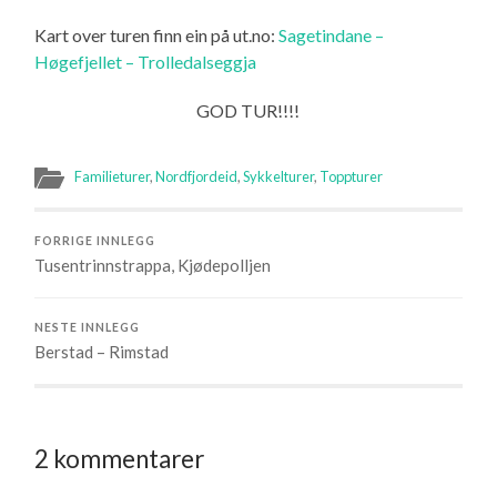
Kart over turen finn ein på ut.no:
Sagetindane –
Høgefjellet – Trolledalseggja
GOD TUR!!!!
Familieturer
,
Nordfjordeid
,
Sykkelturer
,
Toppturer
FORRIGE INNLEGG
Tusentrinnstrappa, Kjødepolljen
NESTE INNLEGG
Berstad – Rimstad
2 kommentarer