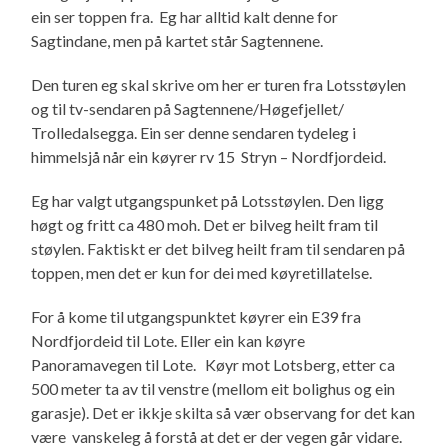
ein ser toppen fra. Eg har alltid kalt denne for
Sagtindane, men på kartet står Sagtennene.
Den turen eg skal skrive om her er turen fra Lotsstøylen
og til tv-sendaren på Sagtennene/Høgefjellet/
Trolledalsegga. Ein ser denne sendaren tydeleg i
himmelsjå når ein køyrer rv 15 Stryn – Nordfjordeid.
Eg har valgt utgangspunket på Lotsstøylen. Den ligg
høgt og fritt ca 480 moh. Det er bilveg heilt fram til
støylen. Faktiskt er det bilveg heilt fram til sendaren på
toppen, men det er kun for dei med køyretillatelse.
For å kome til utgangspunktet køyrer ein E39 fra
Nordfjordeid til Lote. Eller ein kan køyre
Panoramavegen til Lote. Køyr mot Lotsberg, etter ca
500 meter ta av til venstre (mellom eit bolighus og ein
garasje). Det er ikkje skilta så vær observang for det kan
være vanskeleg å forstå at det er der vegen går vidare.