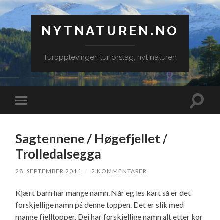
NYTNATUREN.NO
Turopplevinger, turforslag, nyt naturen
Veksle
Veksle
søkefe
mobilmeny
Sagtennene / Høgefjellet /
Trolledalsegga
28. SEPTEMBER 2014
/
2 KOMMENTARER
Kjært barn har mange namn. Når eg les kart så er det
forskjellige namn på denne toppen. Det er slik med
mange fjelltopper. Dei har forskjellige namn alt etter kor