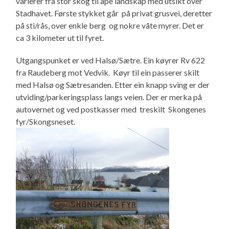
varierer fra stor skog til åpe landskap med utsikt over
Stadhavet. Første stykket går på privat grusvei, deretter
på sti/rås, over enkle berg og nokre våte myrer. Det er
ca 3 kilometer ut til fyret.
Utgangspunket er ved Halsø/Sætre. Ein køyrer Rv 622
fra Raudeberg mot Vedvik. Køyr til ein passerer skilt
med Halsø og Sætresanden. Etter ein knapp sving er der
utviding/parkeringsplass langs veien. Der er merka på
autovernet og ved postkasser med treskilt Skongenes
fyr/Skongsneset.