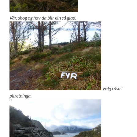
Vår, skog og hav da blir ein så glad.
Følg råsa i
pilretninga.