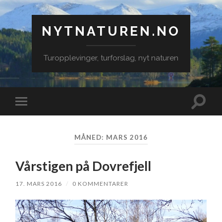
NYTNATUREN.NO
Turopplevinger, turforslag, nyt naturen
Veksle
Veksle
søkefe
mobilmeny
MÅNED:
MARS 2016
Vårstigen på Dovrefjell
17. MARS 2016
/
0 KOMMENTARER