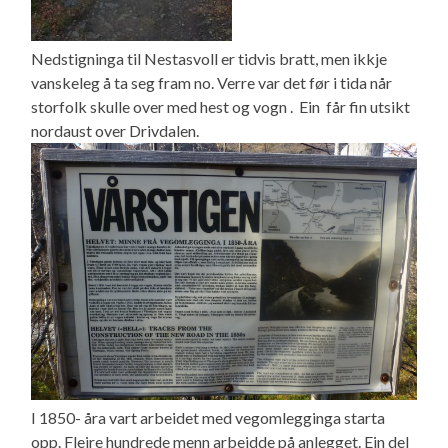
Nedstigninga til Nestasvoll er tidvis bratt, men ikkje
vanskeleg å ta seg fram no. Verre var det før i tida når
storfolk skulle over med hest og vogn . Ein får fin utsikt
nordaust over Drivdalen.
I 1850- åra vart arbeidet med vegomlegginga starta
opp. Fleire hundrede menn arbeidde på anlegget. Ein del