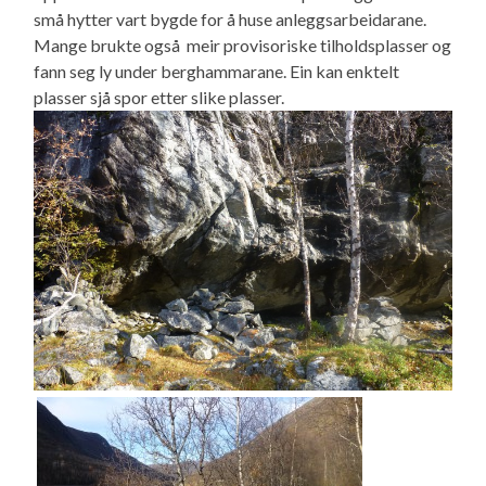
små hytter vart bygde for å huse anleggsarbeidarane.
Mange brukte også meir provisoriske tilholdsplasser og
fann seg ly under berghammarane. Ein kan enktelt
plasser sjå spor etter slike plasser.