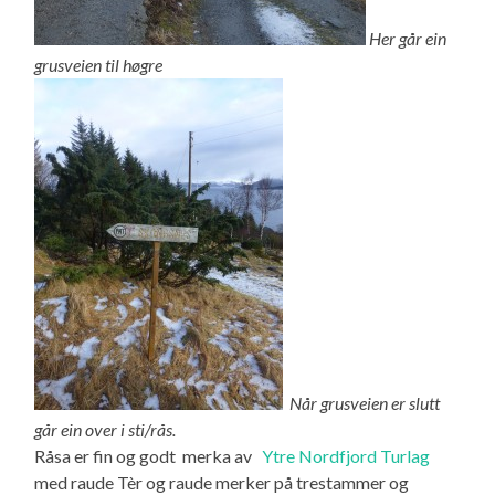
Her går ein
grusveien til høgre
Når grusveien er slutt
går ein over i sti/rås.
Råsa er fin og godt merka av
Ytre Nordfjord Turlag
med raude Tèr og raude merker på trestammer og