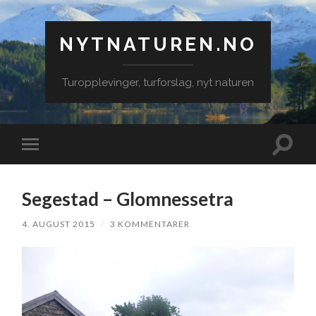
NYTNATUREN.NO
Turopplevinger, turforslag, nyt naturen
Veksle
Veksle
søkefe
mobilmeny
Segestad – Glomnessetra
4. AUGUST 2015
/
3 KOMMENTARER