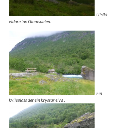
Utsikt
vidare inn Glomsdalen.
Fin
kvileplass der ein kryssar elva .