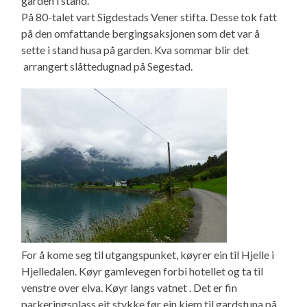
garden i stand.
På 80-talet vart Sigdestads Vener stifta. Desse tok fatt
på den omfattande bergingsaksjonen som det var å
sette i stand husa på garden. Kva sommar blir det
arrangert slåttedugnad på Segestad.
For å kome seg til utgangspunket, køyrer ein til Hjelle i
Hjelledalen. Køyr gamlevegen forbi hotellet og ta til
venstre over elva. Køyr langs vatnet . Det er fin
parkeringsplass eit stykke før ein kjem til gardstuna på