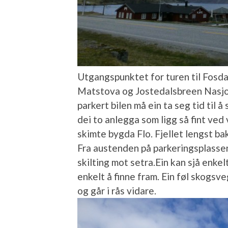
Utgangspunktet for turen til Fosdal
Matstova og Jostedalsbreen Nasjon
parkert bilen må ein ta seg tid til
dei to anlegga som ligg så fint ved 
skimte bygda Flo. Fjellet lengst ba
Fra austenden på parkeringsplassen
skilting mot setra.Ein kan sjå enkel
enkelt å finne fram. Ein føl skogsv
og går i rås vidare.