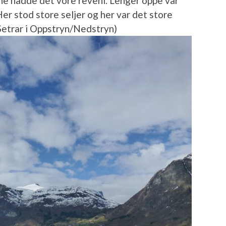
ane hadde det vore revehi. Lenger oppe var
 Her stod store seljer og her var det store
, Setrar i Oppstryn/Nedstryn)