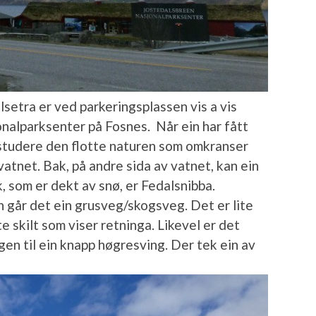
setra er ved parkeringsplassen vis a vis
alparksenter på Fosnes. Når ein har fått
 å studere den flotte naturen som omkranser
vatnet. Bak, på andre sida av vatnet, kan ein
k, som er dekt av snø, er Fedalsnibba.
 går det ein grusveg/skogsveg. Det er lite
te skilt som viser retninga. Likevel er det
egen til ein knapp høgresving. Der tek ein av