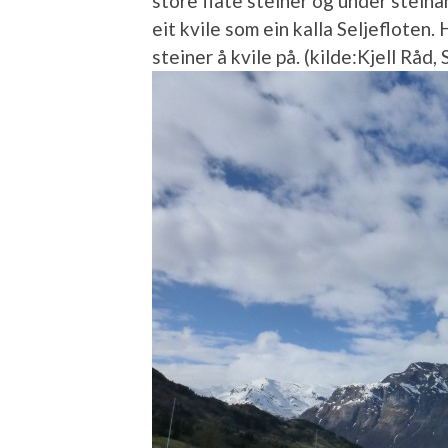
store flate steiner og under stein
eit kvile som ein kalla Seljefloten.
steiner å kvile på. (kilde:Kjell Råd