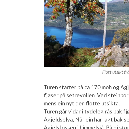
Flott utsikt fr
Turen starter på ca 170 moh og Agje
fjøser på setrevollen. Ved steinbord
mens ein nyt den flotte utsikta.
Turen går vidar i tydeleg rås bak fj
Agjeldselva, Når ein har lagt bak s
Agjelsfossen i himmelsjå. På ei sto