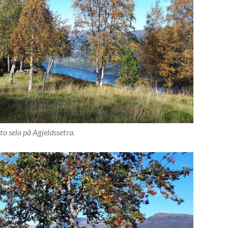
 to sela på Agjeldssetra.