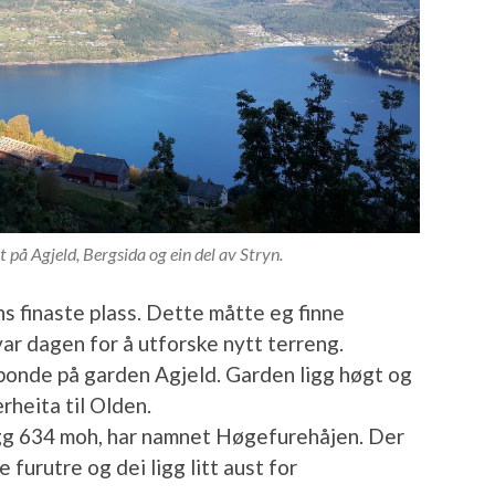
t på Agjeld, Bergsida og ein del av Stryn.
s finaste plass. Dette måtte eg finne
ar dagen for å utforske nytt terreng.
bonde på garden Agjeld. Garden ligg høgt og
rheita til Olden.
igg 634 moh, har namnet Høgefurehåjen. Der
 furutre og dei ligg litt aust for