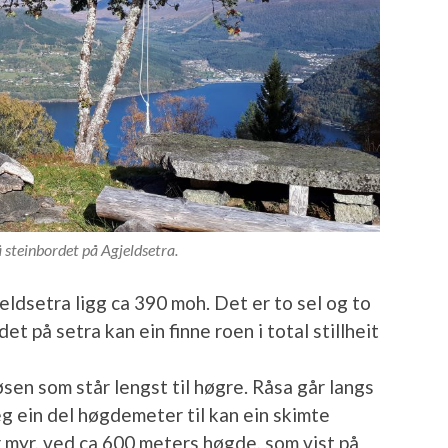
å steinbordet på Agjeldsetra.
ldsetra ligg ca 390 moh. Det er to sel og to
et på setra kan ein finne roen i total stillheit
øsen som står lengst til høgre. Råsa går langs
eg ein del høgdemeter til kan ein skimte
r myr, ved ca 600 meters høgde, som vist på