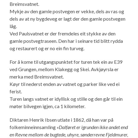
Breimsvatnet.
Mykje av den gamle postvegen er vekke, dels av ras og
dels av at ny bygdeveg er lagt der den gamle postvegen
låg.
Ved Paulsvatnet er der fremdeles eit stykke av den
gamle postvegtraseen. Den har i seinare tid blitt rydda
og restaurert og er no ein fin turveg.
For å kome til utgangspunktet for turen tek ein av E39
ved Grungen, mellom Klakegg og Skei. Avkjøyrsla er
merka med Breimsvatnet.
Køyr til nederst enden av vatnet og parker like ved ei
ferist.
Turen langs vatnet er idyllisk og stille og den går til ein
møter bilvegen igjen, ca 1 kilometer.
Diktaren Henrik Ibsen utlate i 1862, då han var på
folkeminneinnsamling
«Dalføret er igrunden ikke andet end
en Revne mellom de bugtede, uhyre, sønderrevne Fjeldmurer,