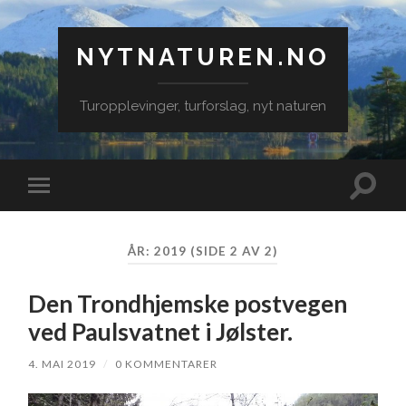
NYTNATUREN.NO
Turopplevinger, turforslag, nyt naturen
Veksle
Veksle
søkefe
mobilmeny
ÅR:
2019
(SIDE 2 AV 2)
Den Trondhjemske postvegen
ved Paulsvatnet i Jølster.
4. MAI 2019
/
0 KOMMENTARER