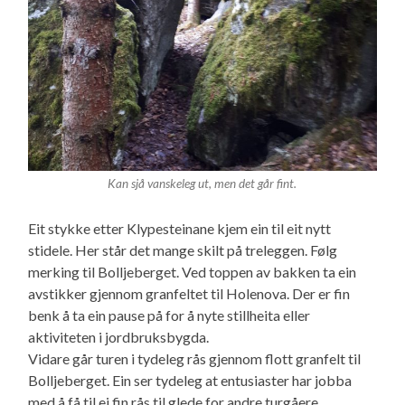
Kan sjå vanskeleg ut, men det går fint.
Eit stykke etter Klypesteinane kjem ein til eit nytt
stidele. Her står det mange skilt på treleggen. Følg
merking til Bolljeberget. Ved toppen av bakken ta ein
avstikker gjennom granfeltet til Holenova. Der er fin
benk å ta ein pause på for å nyte stillheita eller
aktiviteten i jordbruksbygda.
Vidare går turen i tydeleg rås gjennom flott granfelt til
Bolljeberget. Ein ser tydeleg at entusiaster har jobba
med å få til ei fin rås til glede for andre turgåere.