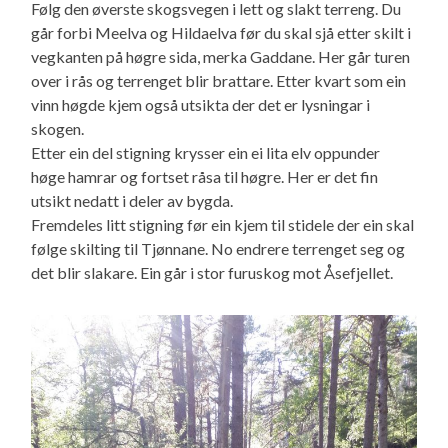
Følg den øverste skogsvegen i lett og slakt terreng. Du
går forbi Meelva og Hildaelva før du skal sjå etter skilt i
vegkanten på høgre sida, merka Gaddane. Her går turen
over i rås og terrenget blir brattare. Etter kvart som ein
vinn høgde kjem også utsikta der det er lysningar i
skogen.
Etter ein del stigning krysser ein ei lita elv oppunder
høge hamrar og fortset råsa til høgre. Her er det fin
utsikt nedatt i deler av bygda.
Fremdeles litt stigning før ein kjem til stidele der ein skal
følge skilting til Tjønnane. No endrere terrenget seg og
det blir slakare. Ein går i stor furuskog mot Åsefjellet.