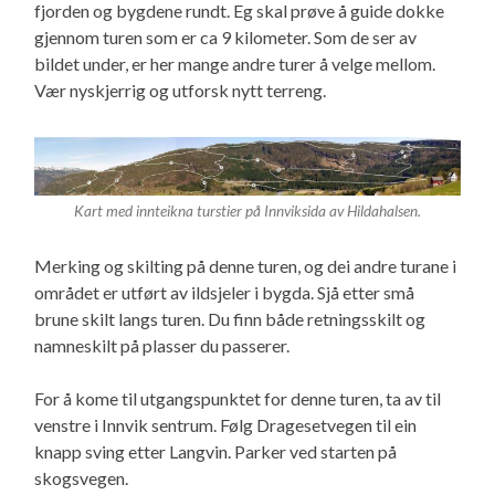
fjorden og bygdene rundt. Eg skal prøve å guide dokke
gjennom turen som er ca 9 kilometer. Som de ser av
bildet under, er her mange andre turer å velge mellom.
Vær nyskjerrig og utforsk nytt terreng.
Kart med innteikna turstier på Innviksida av Hildahalsen.
Merking og skilting på denne turen, og dei andre turane i
området er utført av ildsjeler i bygda. Sjå etter små
brune skilt langs turen. Du finn både retningsskilt og
namneskilt på plasser du passerer.
For å kome til utgangspunktet for denne turen, ta av til
venstre i Innvik sentrum. Følg Dragesetvegen til ein
knapp sving etter Langvin. Parker ved starten på
skogsvegen.