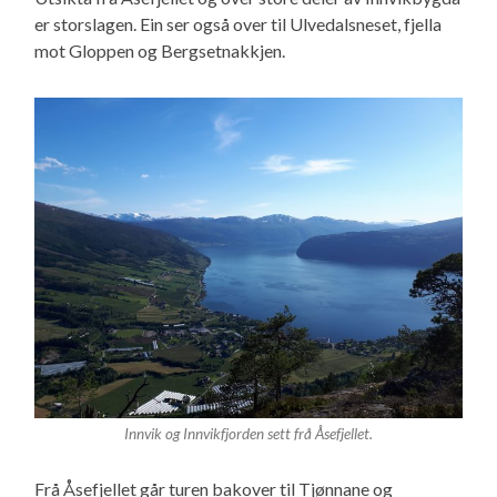
er storslagen. Ein ser også over til Ulvedalsneset, fjella
mot Gloppen og Bergsetnakkjen.
Innvik og Innvikfjorden sett frå Åsefjellet.
Frå Åsefjellet går turen bakover til Tjønnane og