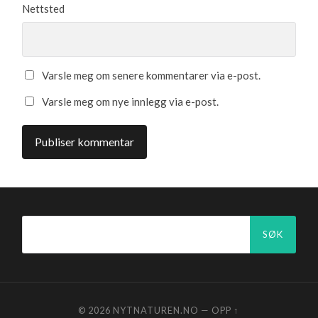
Nettsted
Varsle meg om senere kommentarer via e-post.
Varsle meg om nye innlegg via e-post.
Søk
etter:
© 2026
NYTNATUREN.NO
—
OPP ↑