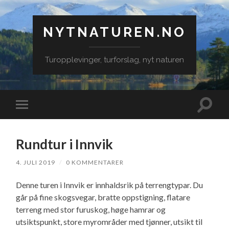
NYTNATUREN.NO
Turopplevinger, turforslag, nyt naturen
Veksle
Veksle
søkefe
mobilmeny
Rundtur i Innvik
4. JULI 2019
/
0 KOMMENTARER
Denne turen i Innvik er innhaldsrik på terrengtypar. Du
går på fine skogsvegar, bratte oppstigning, flatare
terreng med stor furuskog, høge hamrar og
utsiktspunkt, store myrområder med tjønner, utsikt til