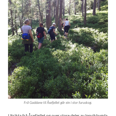
Frå Gaddane til Åsefjellet går ein i stor furuskog.
Utsikta frå Åsefjellet og over store deler av Innvikbygda