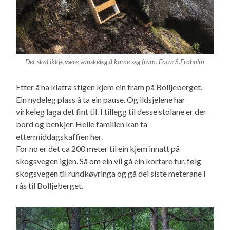
Det skal ikkje være vanskeleg å kome seg fram. Foto: S.Frøholm
Etter å ha klatra stigen kjem ein fram på Bolljeberget.
Ein nydeleg plass å ta ein pause. Og ildsjelene har
virkeleg laga det fint til. I tillegg til desse stolane er der
bord og benkjer. Heile familien kan ta
ettermiddagskaffien her.
For no er det ca 200 meter til ein kjem innatt på
skogsvegen igjen. Så om ein vil gå ein kortare tur, følg
skogsvegen til rundkøyringa og gå dei siste meterane i
rås til Bolljeberget.