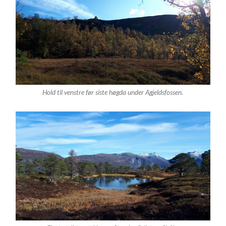
Hold til venstre før siste høgda under Agjeldsfossen.