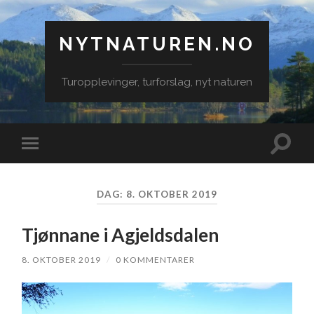
NYTNATUREN.NO
Turopplevinger, turforslag, nyt naturen
Veksle
Veksle
søkefe
mobilmeny
DAG:
8. OKTOBER 2019
Tjønnane i Agjeldsdalen
8. OKTOBER 2019
/
0 KOMMENTARER