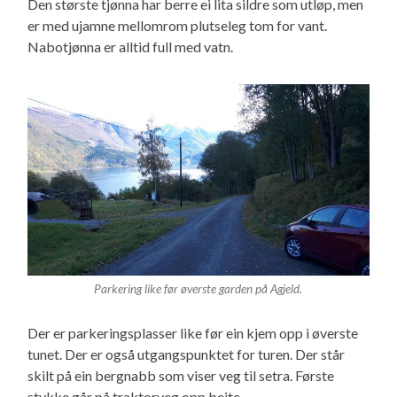
Den største tjønna har berre ei lita sildre som utløp, men
er med ujamne mellomrom plutseleg tom for vant.
Nabotjønna er alltid full med vatn.
Parkering like før øverste garden på Agjeld.
Der er parkeringsplasser like før ein kjem opp i øverste
tunet. Der er også utgangspunktet for turen. Der står
skilt på ein bergnabb som viser veg til setra. Første
stykke går på traktorveg opp beite.