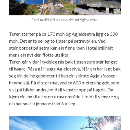
Flott utsikt frå steinbordet på Agjeldsetra.
Turen starter på ca 170 moh og Agjeldsetra ligg ca 390
moh. Det er to sel og to fjøser på setrevollen. Ved
steinbordet på setra kan ein finne roen i total stillheit
mens ein nyt den flotte utsikta.
Turen går vidar i tydeleg rås bak fjøsen som står lengst
til høgre. Råsa går langs Agjeldselva, Når ein har lagt bak
seg ein del høgdemeter til kan ein skimte Agjelsfossen i
himmelsjå. På ei stor myr, ved ca 600 meters høgde, som
vist på bildet under, hold til venstre opp på høgda. Da
kjem ein inn til eit større myrområde. Hold til venstre og
ein har snart tjønnane framfor seg.