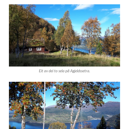
Eit av dei to sela på Agjeldssetra.