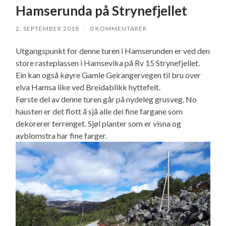
Hamserunda på Strynefjellet
2. SEPTEMBER 2018
/
0 KOMMENTARER
Utgangspunkt for denne turen i Hamserunden er ved den
store rasteplassen i Hamsevika på Rv 15 Strynefjellet.
Ein kan også køyre Gamle Geirangervegen til bru over
elva Hamsa like ved Breidablikk hyttefelt.
Første del av denne turen går på nydeleg grusveg. No
hausten er det flott å sjå alle dei fine fargane som
dekorerer terrenget. Sjøl planter som er visna og
avblomstra har fine farger.