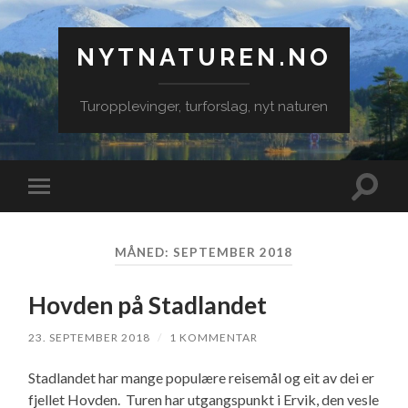
NYTNATUREN.NO
Turopplevinger, turforslag, nyt naturen
Veksle
Veksle
søkefe
mobilmeny
MÅNED:
SEPTEMBER 2018
Hovden på Stadlandet
23. SEPTEMBER 2018
/
1 KOMMENTAR
Stadlandet har mange populære reisemål og eit av dei er
fjellet Hovden. Turen har utgangspunkt i Ervik, den vesle