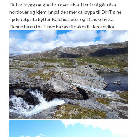
Det er trygg og god bru over elva. Her i frå går råsa
nordover og kjem inn på den merka løypa til DNT sine
sjølvbetjente hytter Kaldhusseter og Danskehytta.
Denne turen føl T-merka rås tilbake til Hamsevika.