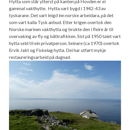
Hytta som står ytterst på kanten på Hovden er ei
gammal vakthytte. Hytta vart bygd i 1942-43 av
tyskarane. Det vart leigd inn norske arbeidara, på det
som vart kalla Tysk anbud. Etter krigen overtok den
Norske marinen vakthytta og brukte den i fleire år til
overvaking av fly og båttrafikken. Sist på 1950 talet vart
hytta seld til ein privatperson. Seinare (ca 1970) overtok
Ervik Jakt og Fiskelag hytta. Dei har utført mykje
restaureringsarbeid på dugnad.