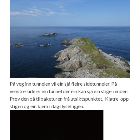
På veg inn tunnelen vil ein sjå fleire sidetunneler. På
venstre side er ein tunnel der ein kan sjå ein stige i enden.
Prøv den på tilbaketuren frå utsiktspunktet. Klatre opp
stigen og ein kjem i dagslyset igjen.