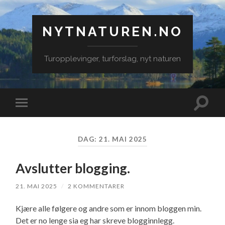
NYTNATUREN.NO
Turopplevinger, turforslag, nyt naturen
Veksle
Veksle
søkefe
mobilmeny
DAG:
21. MAI 2025
Avslutter blogging.
21. MAI 2025
/
2 KOMMENTARER
Kjære alle følgere og andre som er innom bloggen min.
Det er no lenge sia eg har skreve blogginnlegg.