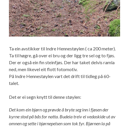
Ta ein avstikker til Indre Hennestøylen ( ca 200 meter).
Ta til høgre, gå over ei bru og der ligg tre sel og to fjøs.
Der er også ein fin steinfjøs. Der har taket delvis ramla
ned, men likevel eit flott fotomotiv.
På Indre Hennestøylen vart det drift til tidleg på 60-
talet.
Det er ei segn knytt til denne støylen:
Det kom ein bjørn og prøvde å bryte seg inn i fjøsen der
kyrne stod på bås for natta. Budeia treiv ei vedaskide ut av
omnen og sette i bjørnepelsen som tok fyr. Bjørnen la på