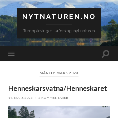
NYTNATUREN.NO
Turopplevinger, turforslag, nyt naturen
Veksle
Veksle
søkefe
mobilmeny
MÅNED:
MARS 2023
Henneskarsvatna/Henneskaret
14. MARS 2023
/
2 KOMMENTARER