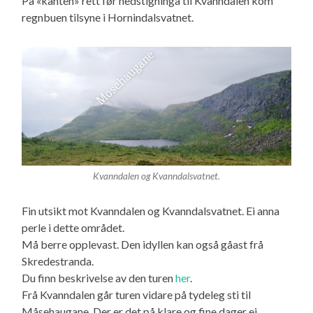
På «kanten» rett før nedstigninga til Kvanndalen kom
regnbuen tilsyne i Hornindalsvatnet.
Kvanndalen og Kvanndalsvatnet.
Fin utsikt mot Kvanndalen og Kvanndalsvatnet. Ei anna
perle i dette området.
Må berre opplevast. Den idyllen kan også gåast frå
Skredestranda.
Du finn beskrivelse av den turen
her
.
Frå Kvanndalen går turen vidare på tydeleg sti til
Måsehaugane. Der er det på klare og fine dager ei