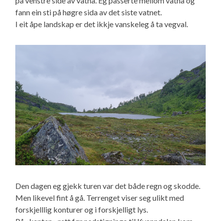
på venstre side av vatna. Eg passerte mellom vatna og
fann ein sti på høgre sida av det siste vatnet.
I eit åpe landskap er det ikkje vanskeleg å ta vegval.
Den dagen eg gjekk turen var det både regn og skodde.
Men likevel fint å gå. Terrenget viser seg ulikt med
forskjelllig konturer og i forskjelligt lys.