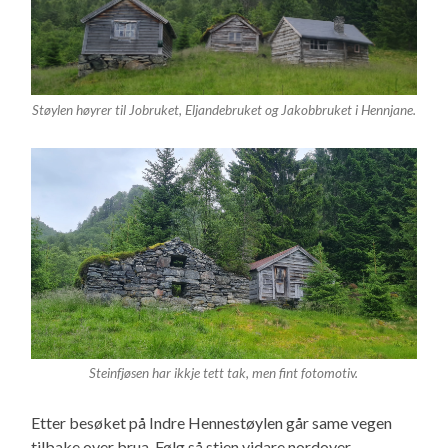
Støylen høyrer til Jobruket, Eljandebruket og Jakobbruket i Hennjane.
Steinfjøsen har ikkje tett tak, men fint fotomotiv.
Etter besøket på Indre Hennestøylen går same vegen
tilbake over brua. Følg så stien vidare nordover.