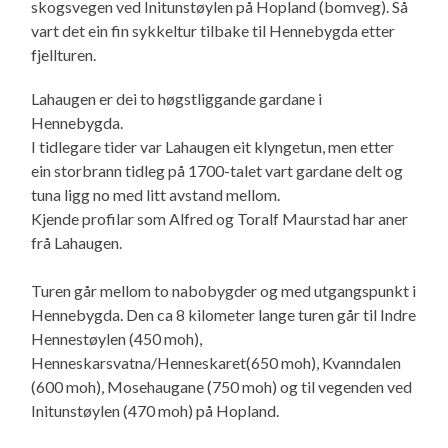
skogsvegen ved Initunstøylen på Hopland (bomveg). Så
vart det ein fin sykkeltur tilbake til Hennebygda etter
fjellturen.
Lahaugen er dei to høgstliggande gardane i
Hennebygda.
I tidlegare tider var Lahaugen eit klyngetun, men etter
ein storbrann tidleg på 1700-talet vart gardane delt og
tuna ligg no med litt avstand mellom.
Kjende profilar som Alfred og Toralf Maurstad har aner
frå Lahaugen.
Turen går mellom to nabobygder og med utgangspunkt i
Hennebygda. Den ca 8 kilometer lange turen går til Indre
Hennestøylen (450 moh),
Henneskarsvatna/Henneskaret(650 moh), Kvanndalen
(600 moh), Mosehaugane (750 moh) og til vegenden ved
Initunstøylen (470 moh) på Hopland.