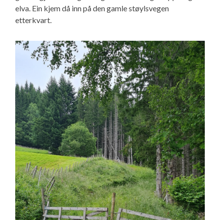
elva. Ein kjem då inn på den gamle støylsvegen
etterkvart.