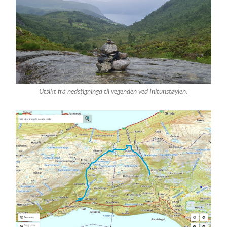
Utsikt frå nedstigninga til vegenden ved Initunstøylen.