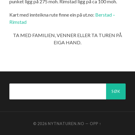
punket ligg på 275 moh. Rimstad ligg på ca 100 moh.
Kart med innteikna rute finne ein på ut.no:
Berstad –
Rimstad
TA MED FAMILIEN, VENNER ELLER TA TUREN PÅ
EIGA HAND.
Søk
etter:
© 2026
NYTNATUREN.NO
—
OPP ↑