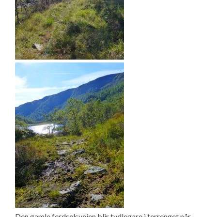
Den gamle ferdselsveien blir tydlegare i terrenget når