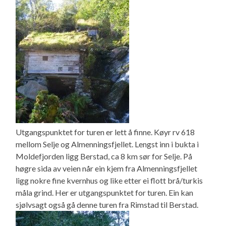
Utgangspunktet for turen er lett å finne. Køyr rv 618
mellom Selje og Almenningsfjellet. Lengst inn i bukta i
Moldefjorden ligg Berstad, ca 8 km sør for Selje. På
høgre sida av veien når ein kjem fra Almenningsfjellet
ligg nokre fine kvernhus og like etter ei flott brå/turkis
måla grind. Her er utgangspunktet for turen. Ein kan
sjølvsagt også gå denne turen fra Rimstad til Berstad.