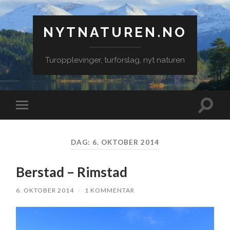
NYTNATUREN.NO
Turopplevinger, turforslag, nyt naturen
Veksle
Veksle
søkefe
mobilmeny
DAG:
6. OKTOBER 2014
Berstad – Rimstad
6. OKTOBER 2014
/
1 KOMMENTAR