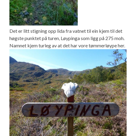
Det er litt stigning opp lida fra vatnet til ein kjem til det
høgste punktet på turen, Løypinga som ligg på 275 moh.
Namnet kjem turleg av at det har vore tømmerløype her.