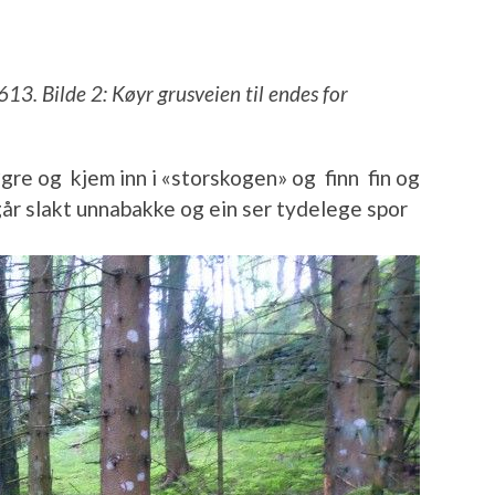
v 613. Bilde 2: Køyr grusveien til endes for
øgre og kjem inn i «storskogen» og finn fin og
går slakt unnabakke og ein ser tydelege spor