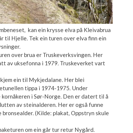
Bombeneset, kan ein krysse elva på Kleivabrua
til Hjelle. Tek ein turen over elva finn ein
ysninger.
turen over brua er Truskeverksvingen. Her
att av uksefonna i 1979. Truskeverket vart
kjem ein til Mykjedalane. Her blei
etunellen tippa i 1974-1975. Under
 kornåkeren i Sør-Norge. Den er datert til å
 slutten av steinalderen. Her er også funne
 bronsealder. (Kilde: plakat, Oppstryn skule
lbaketuren om ein går tur retur Nygård.