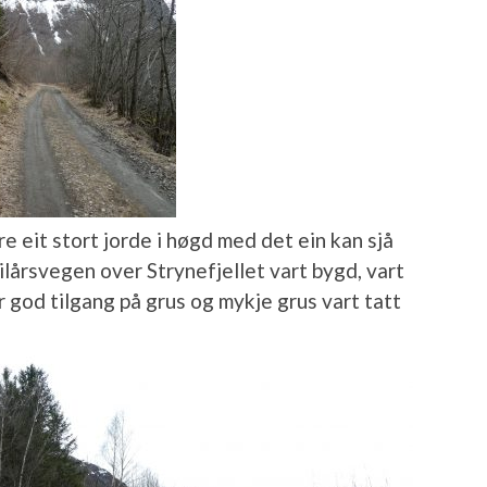
e eit stort jorde i høgd med det ein kan sjå
lårsvegen over Strynefjellet vart bygd, vart
r god tilgang på grus og mykje grus vart tatt