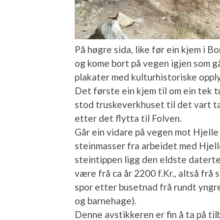
På høgre sida, like før ein kjem i 
og kome bort på vegen igjen som går 
plakater med kulturhistoriske oppl
Det første ein kjem til om ein tek 
stod truskeverkhuset til det vart t
etter det flytta til Folven.
Går ein vidare på vegen mot Hjelle 
steinmasser fra arbeidet med Hjell
steintippen ligg den eldste daterte
være frå ca år 2200 f.Kr., altså frå
spor etter busetnad frå rundt yngre
og barnehage).
Denne avstikkeren er fin å ta på ti