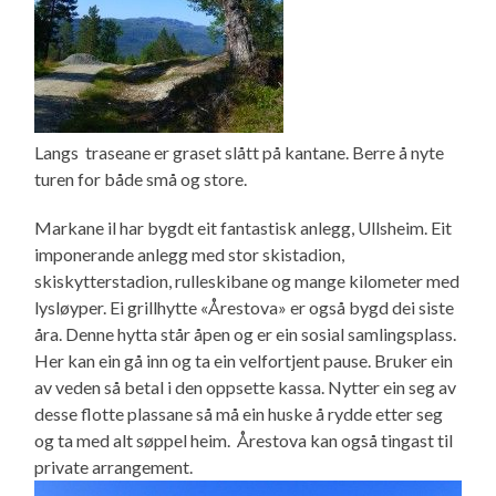
Langs traseane er graset slått på kantane. Berre å nyte
turen for både små og store.
Markane il har bygdt eit fantastisk anlegg, Ullsheim. Eit
imponerande anlegg med stor skistadion,
skiskytterstadion, rulleskibane og mange kilometer med
lysløyper. Ei grillhytte «Årestova» er også bygd dei siste
åra. Denne hytta står åpen og er ein sosial samlingsplass.
Her kan ein gå inn og ta ein velfortjent pause. Bruker ein
av veden så betal i den oppsette kassa. Nytter ein seg av
desse flotte plassane så må ein huske å rydde etter seg
og ta med alt søppel heim. Årestova kan også tingast til
private arrangement.