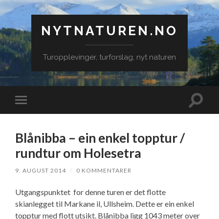
NYTNATUREN.NO
Turopplevinger, turforslag, nyt naturen
Veksle
Veksle
søkefe
mobilmeny
Blånibba – ein enkel topptur /
rundtur om Holesetra
9. AUGUST 2014
/
0 KOMMENTARER
Utgangspunktet for denne turen er det flotte
skianlegget til Markane il, Ullsheim. Dette er ein enkel
topptur med flott utsikt. Blånibba ligg 1043 meter over