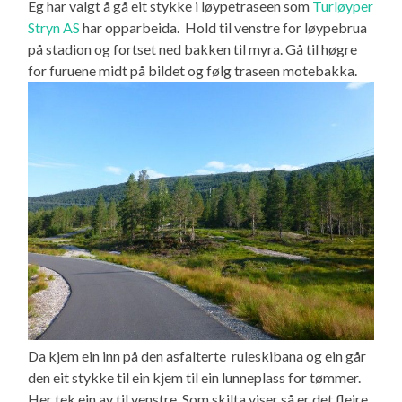
Eg har valgt å gå eit stykke i løypetraseen som
Turløyper
Stryn AS
har opparbeida. Hold til venstre for løypebrua
på stadion og fortset ned bakken til myra. Gå til høgre
for furuene midt på bildet og følg traseen motebakka.
Da kjem ein inn på den asfalterte ruleskibana og ein går
den eit stykke til ein kjem til ein lunneplass for tømmer.
Her tek ein av til venstre. Som skilta viser så er det fleire