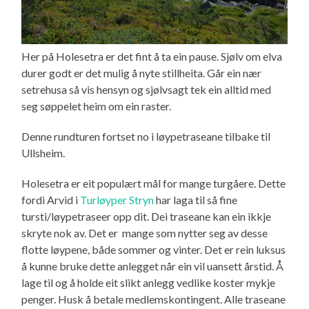
Her på Holesetra er det fint å ta ein pause. Sjølv om elva
durer godt er det mulig å nyte stillheita. Går ein nær
setrehusa så vis hensyn og sjølvsagt tek ein alltid med
seg søppelet heim om ein raster.
Denne rundturen fortset no i løypetraseane tilbake til
Ullsheim.
Holesetra er eit populært mål for mange turgåere. Dette
fordi Arvid i
Turløyper Stryn
har laga til så fine
tursti/løypetraseer opp dit. Dei traseane kan ein ikkje
skryte nok av. Det er mange som nytter seg av desse
flotte løypene, både sommer og vinter. Det er rein luksus
å kunne bruke dette anlegget når ein vil uansett årstid. Å
lage til og å holde eit slikt anlegg vedlike koster mykje
penger. Husk å betale medlemskontingent. Alle traseane