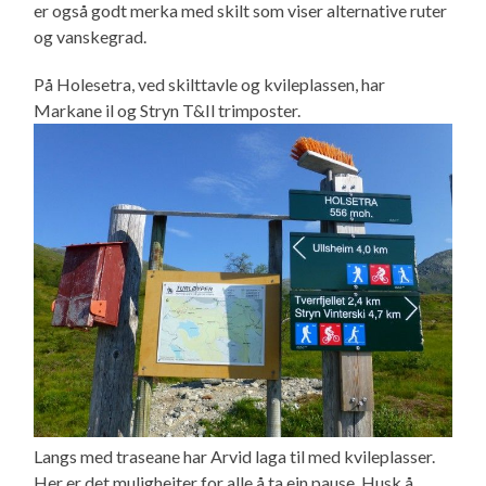
er også godt merka med skilt som viser alternative ruter
og vanskegrad.
På Holesetra, ved skilttavle og kvileplassen, har
Markane il og Stryn T&Il trimposter.
Langs med traseane har Arvid laga til med kvileplasser.
Her er det muligheiter for alle å ta ein pause. Husk å