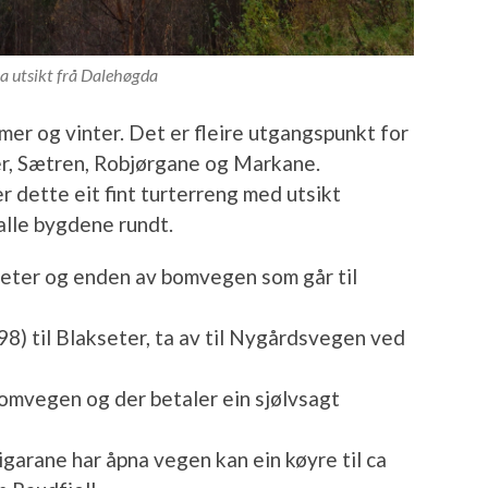
 utsikt frå Dalehøgda
mer og vinter. Det er fleire utgangspunkt for
er, Sætren, Robjørgane og Markane.
r dette eit fint turterreng med utsikt
alle bygdene rundt.
seter og enden av bomvegen som går til
) til Blakseter, ta av til Nygårdsvegen ved
omvegen og der betaler ein sjølvsagt
garane har åpna vegen kan ein køyre til ca