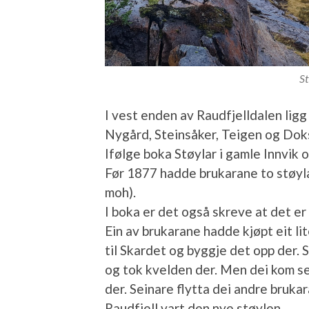
St
I vest enden av Raudfjelldalen ligg
Nygård, Steinsåker, Teigen og Dok
Ifølge boka Støylar i gamle Innvik o
Før 1877 hadde brukarane to støyl
moh).
I boka er det også skreve at det er 
Ein av brukarane hadde kjøpt eit li
til Skardet og byggje det opp der. S
og tok kvelden der. Men dei kom se
der. Seinare flytta dei andre bruka
Raudfjell vart den nye støylen.