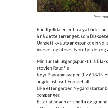
Panorama
Raudfjelldalen er fin å gå både som
å nå dette terrenget, som Blakset
Uansett kva utgangspunkt ein vel e
innover og utover Nordfjorden og 
Min tur tek utgangspunkt frå Blak
støylen Raudfjell.
Køyr Panoramavegen (Fv 613/Fv 698
ungdomshuset Frendehall.
Like etter garden Nygård startar b
bompenger.
Etter at snøen er smelta og grunnei