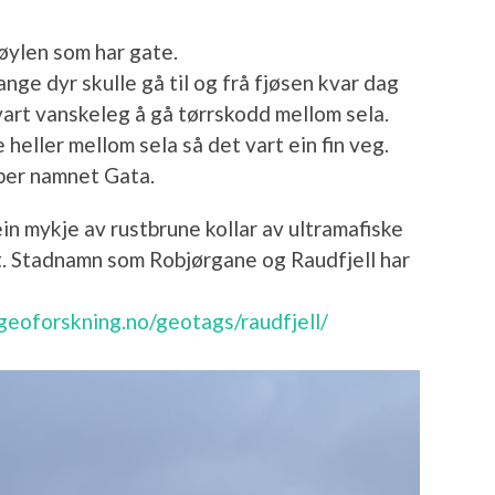
tøylen som har gate.
ange dyr skulle gå til og frå fjøsen kvar dag
vart vanskeleg å gå tørrskodd mellom sela.
 heller mellom sela så det vart ein fin veg.
 ber namnet Gata.
ein mykje av rustbrune kollar av ultramafiske
t. Stadnamn som Robjørgane og Raudfjell har
/geoforskning.no/geotags/raudfjell/