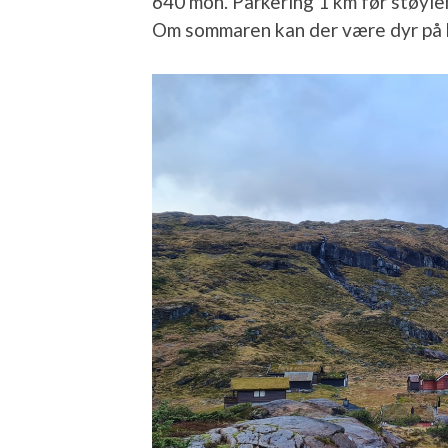
640 moh. Parkering 1 km før støylen
Om sommaren kan der være dyr på b