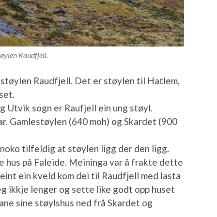
øylen Raudfjell.
 støylen Raudfjell. Det er støylen til Hatlem,
set.
g Utvik sogn er Raufjell ein ung støyl.
ar. Gamlestøylen (640 moh) og Skardet (900
noko tilfeldig at støylen ligg der den ligg.
te hus på Faleide. Meininga var å frakte dette
eint ein kveld kom dei til Raudfjell med lasta
g ikkje lenger og sette like godt opp huset
rane sine støylshus ned frå Skardet og