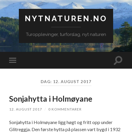
NYTNATUREN.NO
Turopplevinger, turforslag, nyt naturen
Veksle
Veksle
søkefe
mobilmeny
DAG:
12. AUGUST 2017
Sonjahytta i Holmøyane
12. AUGUST 2017
/
0 KOMMENTARER
Sonjahytta i Holmøyane ligg høgt og fritt opp under
Glitreggja. Den første hytta på plassen vart bygd i 1932