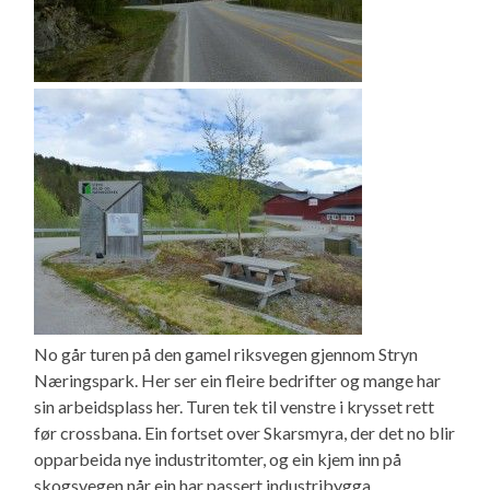
No går turen på den gamel riksvegen gjennom Stryn
Næringspark. Her ser ein fleire bedrifter og mange har
sin arbeidsplass her. Turen tek til venstre i krysset rett
før crossbana. Ein fortset over Skarsmyra, der det no blir
opparbeida nye industritomter, og ein kjem inn på
skogsvegen når ein har passert industribygga.