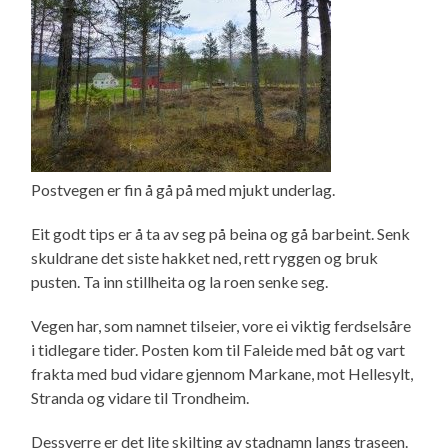
Postvegen er fin å gå på med mjukt underlag.
Eit godt tips er å ta av seg på beina og gå barbeint. Senk
skuldrane det siste hakket ned, rett ryggen og bruk
pusten. Ta inn stillheita og la roen senke seg.
Vegen har, som namnet tilseier, vore ei viktig ferdselsåre
i tidlegare tider. Posten kom til Faleide med båt og vart
frakta med bud vidare gjennom Markane, mot Hellesylt,
Stranda og vidare til Trondheim.
Dessverre er det lite skilting av stadnamn langs traseen.