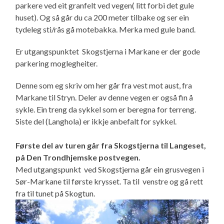
parkere ved eit granfelt ved vegen( litt forbi det gule
huset). Og så går du ca 200 meter tilbake og ser ein
tydeleg sti/rås gå motebakka. Merka med gule band.
Er utgangspunktet Skogstjerna i Markane er der gode
parkering moglegheiter.
Denne som eg skriv om her går fra vest mot aust, fra
Markane til Stryn. Deler av denne vegen er også fin å
sykle. Ein treng da sykkel som er beregna for terreng.
Siste del (Langhola) er ikkje anbefalt for sykkel.
Første del av turen går fra Skogstjerna til Langeset,
på Den Trondhjemske postvegen.
Med utgangspunkt ved Skogstjerna går ein grusvegen i
Sør-Markane til første krysset. Ta til venstre og gå rett
fra til tunet på Skogtun.