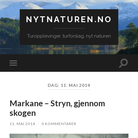
NYTNATUREN.NO
Turopplevinger, turforslag, nyt naturen
Veksle
Veksle
søkefe
mobilmeny
DAG:
11. MAI 2014
Markane – Stryn, gjennom
skogen
11. MAI 2014
/
0 KOMMENTARER