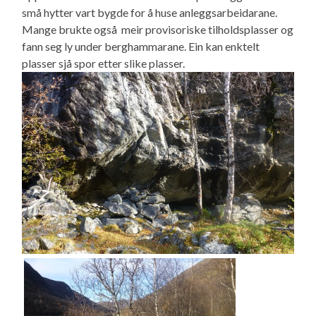
små hytter vart bygde for å huse anleggsarbeidarane.
Mange brukte også meir provisoriske tilholdsplasser og
fann seg ly under berghammarane. Ein kan enktelt
plasser sjå spor etter slike plasser.