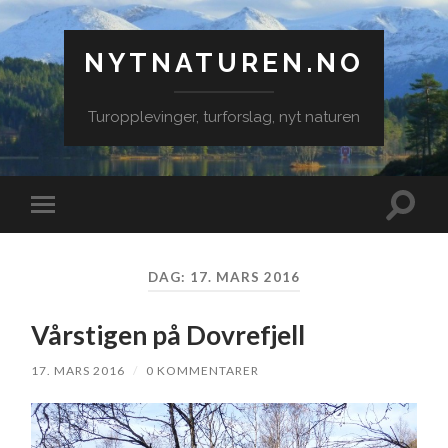
NYTNATUREN.NO
Turopplevinger, turforslag, nyt naturen
Veksle
Veksle
søkefe
mobilmeny
DAG:
17. MARS 2016
Vårstigen på Dovrefjell
17. MARS 2016
/
0 KOMMENTARER