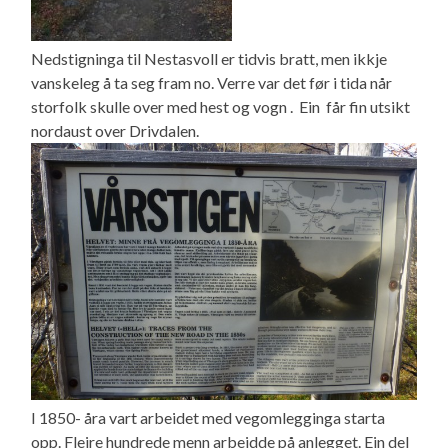
Nedstigninga til Nestasvoll er tidvis bratt, men ikkje
vanskeleg å ta seg fram no. Verre var det før i tida når
storfolk skulle over med hest og vogn . Ein får fin utsikt
nordaust over Drivdalen.
I 1850- åra vart arbeidet med vegomlegginga starta
opp. Fleire hundrede menn arbeidde på anlegget. Ein del