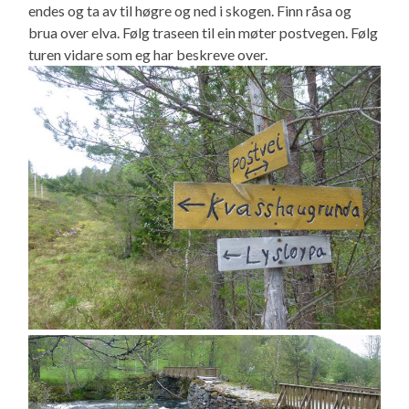
endes og ta av til høgre og ned i skogen. Finn råsa og
brua over elva. Følg traseen til ein møter postvegen. Følg
turen vidare som eg har beskreve over.