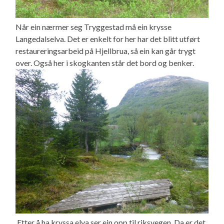
Når ein nærmer seg Tryggestad må ein krysse
Langedalselva. Det er enkelt for her har det blitt utført
restaureringsarbeid på Hjellbrua, så ein kan går trygt
over. Også her i skogkanten står det bord og benker.
Etter å ha kryssa elva ser ein opp til riksvegen. Da er det