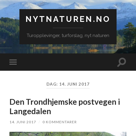
NYTNATUREN.NO
Turopplevinger, turforslag, nyt naturen
Veksle
Veksle
søkefe
mobilmeny
DAG:
14. JUNI 2017
Den Trondhjemske postvegen i
Langedalen
14. JUNI 2017
/
0 KOMMENTARER