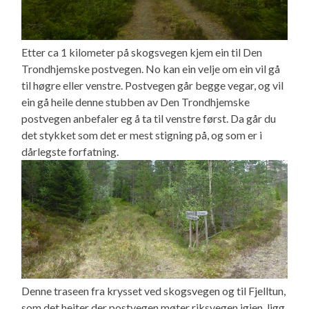
Etter ca 1 kilometer på skogsvegen kjem ein til Den
Trondhjemske postvegen. No kan ein velje om ein vil gå
til høgre eller venstre. Postvegen går begge vegar, og vil
ein gå heile denne stubben av Den Trondhjemske
postvegen anbefaler eg å ta til venstre først. Da går du
det stykket som det er mest stigning på, og som er i
dårlegste forfatning.
Denne traseen fra krysset ved skogsvegen og til Fjelltun,
som det heiter der postvegen møter riksvegen igjen, ligg