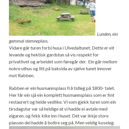
Lunden, ein
gammal stemneplass.
Vidare går turen forbi husa i Ulvedaltunet. Dette er eit
levande og hektisk gardstun så vis respekt for
privatlivet og arbeidet som føregår der.
Ein går mellom
nokre uthus og litt på baksida av sjølve tunet
innover
mot Rabben.
Rabben er ein husmannsplass frå tidleg på 1800- talet.
Her får ein sjå ein komplett husmannsplass som er fint
restaurert og helde vedlike. Vi som gjekk turen som ein
tirsdagstur var så heldige at vi hadde ei avtale med
eigaren, og fekk kike inn i huset. Det var ikkje store
plassen dei hadde å boltre seg på. Men veldig koseleg.