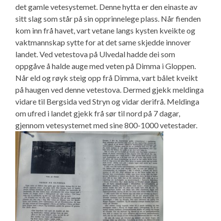
det gamle vetesystemet. Denne hytta er den einaste av
sitt slag som står på sin opprinnelege plass. Når fienden
kom inn frå havet, vart vetane langs kysten kveikte og
vaktmannskap sytte for at det same skjedde innover
landet. Ved vetestova på Ulvedal hadde dei som
oppgåve å halde auge med veten på Dimma i Gloppen.
Når eld og røyk steig opp frå Dimma, vart bålet kveikt
på haugen ved denne vetestova. Dermed gjekk meldinga
vidare til Bergsida ved Stryn og vidar derifrå. Meldinga
om ufred i landet gjekk frå sør til nord på 7 dagar,
gjennom vetesystemet med sine 800-1000 vetestader.