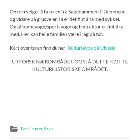
Om ein velger å ta turen fra Sagedammen til Demmene
og vidare på grusveien så er det fint å ta med sykkel.
Også barnevogn/sportsvogn og trøtraktor er fint å ta
med. Her kan heile familien være i lag på tur.
Kart over turen finn du her:
Kulturløype på Ulvedal
UTFORSK NÆROMRÅDET OG SJÅ DETTE FLOTTE
KULTURHISTORISKE OMRÅDET.
Familieturer
,
Stryn