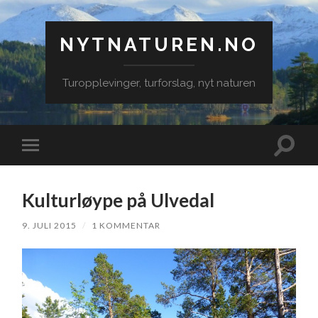
NYTNATUREN.NO
Turopplevinger, turforslag, nyt naturen
Veksle
Veksle
søkefe
mobilmeny
Kulturløype på Ulvedal
9. JULI 2015
/
1 KOMMENTAR