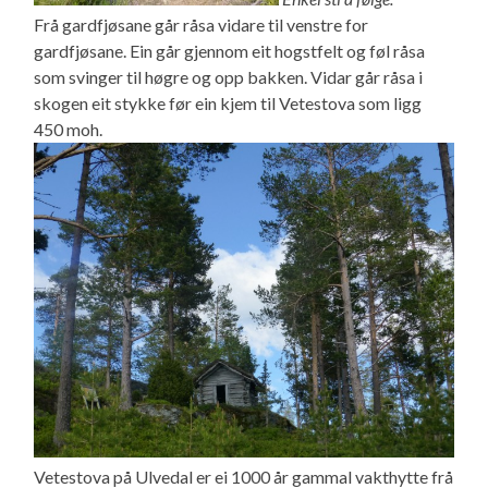
Frå gardfjøsane går råsa vidare til venstre for
gardfjøsane. Ein går gjennom eit hogstfelt og føl råsa
som svinger til høgre og opp bakken. Vidar går råsa i
skogen eit stykke før ein kjem til Vetestova som ligg
450 moh.
Vetestova på Ulvedal er ei 1000 år gammal vakthytte frå