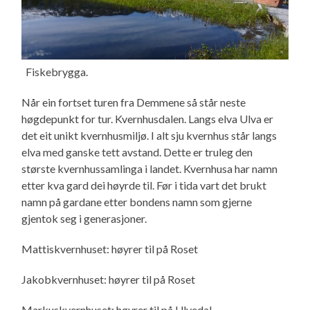
Fiskebrygga.
Når ein fortset turen fra Demmene så står neste
høgdepunkt for tur. Kvernhusdalen. Langs elva Ulva er
det eit unikt kvernhusmiljø. I alt sju kvernhus står langs
elva med ganske tett avstand. Dette er truleg den
største kvernhussamlinga i landet. Kvernhusa har namn
etter kva gard dei høyrde til. Før i tida vart det brukt
namn på gardane etter bondens namn som gjerne
gjentok seg i generasjoner.
Mattiskvernhuset: høyrer til på Roset
Jakobkvernhuset: høyrer til på Roset
Markuskvernhuset: høyrer til på Ulvedal