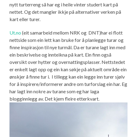
nytt turterreng så har eg i heile vinter studert kart på
nettet. Og det mangler ikkje på alternativer verken på
kart eller turer.
Ut.no
(eit samarbeid mellom NRK og DNT)har ei flott
nettside som ein lett kan bruke for å planlegge turar og
finne inspirasjon til nye turmål. Da er turane lagt inn med
ein beskrivelse og innteikna på kart. Ein finn også
oversikt over hytter og overnattingsplasser. Nettstedet
er enkelt lagt opp og ein kan søkje på aktuelt område ein
ønskjer å finne tur i. I tillegg kan ein legge inn turer sjølv
for å inspirere/informerer andre om turforslag ein har. Eg
har lagt inn nokre av turane som eg har laga
blogginnlegg av. Det kjem fleire etterkvart.