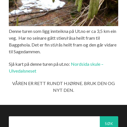
Denne turen som ligg innteikna på Ut.no er ca 3,5 km ein
veg. Har no seinare gått stien/råsa heilt fram til
Baggehola. Det er fin sti/rås heilt fram og den går vidare
til Sagedammen.
Sjå kart på denne turen på ut.no:
Nordsida skule –
Ulvedalsneset
VÅREN ER RETT RUNDT HJØRNE. BRUK DEN OG
NYT DEN.
Søk
etter: