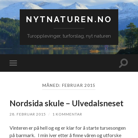
NYTNATUREN.NO
Turopplevinger, turforslag, nyt naturen
Veksle
Veksle
søkefe
mobilmeny
MÅNED:
FEBRUAR 2015
Nordsida skule – Ulvedalsneset
28. FEBRUAR 2015
/
1 KOMMENTAR
Vinteren er på hell og eg er klar for å starte tursesongen
på barmark. I min iver etter å finne våren og utforske