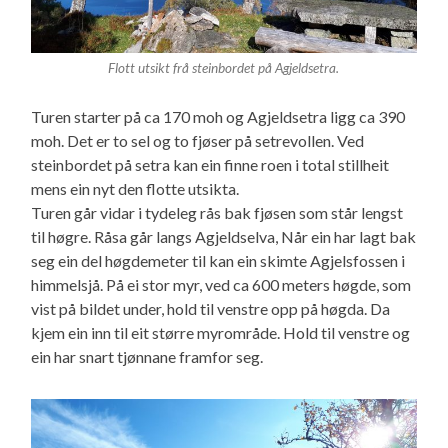
Flott utsikt frå steinbordet på Agjeldsetra.
Turen starter på ca 170 moh og Agjeldsetra ligg ca 390
moh. Det er to sel og to fjøser på setrevollen. Ved
steinbordet på setra kan ein finne roen i total stillheit
mens ein nyt den flotte utsikta.
Turen går vidar i tydeleg rås bak fjøsen som står lengst
til høgre. Råsa går langs Agjeldselva, Når ein har lagt bak
seg ein del høgdemeter til kan ein skimte Agjelsfossen i
himmelsjå. På ei stor myr, ved ca 600 meters høgde, som
vist på bildet under, hold til venstre opp på høgda. Da
kjem ein inn til eit større myrområde. Hold til venstre og
ein har snart tjønnane framfor seg.