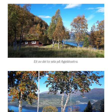
Eit av dei to sela på Agjeldssetra.