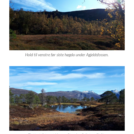
Hold til venstre før siste høgda under Agjeldsfossen.