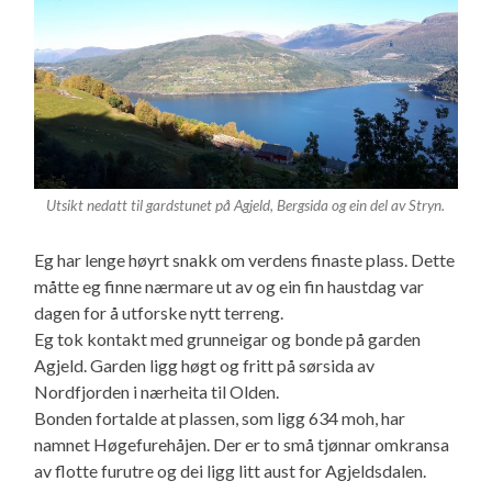
Utsikt nedatt til gardstunet på Agjeld, Bergsida og ein del av Stryn.
Eg har lenge høyrt snakk om verdens finaste plass. Dette
måtte eg finne nærmare ut av og ein fin haustdag var
dagen for å utforske nytt terreng.
Eg tok kontakt med grunneigar og bonde på garden
Agjeld. Garden ligg høgt og fritt på sørsida av
Nordfjorden i nærheita til Olden.
Bonden fortalde at plassen, som ligg 634 moh, har
namnet Høgefurehåjen. Der er to små tjønnar omkransa
av flotte furutre og dei ligg litt aust for Agjeldsdalen.