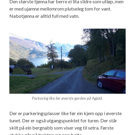
Den største tjønna har berre ei lita sildre som utløp, men
er med ujamne mellomrom plutseleg tom for vant.
Nabotjønna er alltid full med vatn.
Parkering like før øverste garden på Agjeld.
Der er parkeringsplasser like før ein kjem opp i øverste
tunet. Der er også utgangspunktet for turen. Der står
skilt på ein bergnabb som viser veg til setra. Første
stykke går på traktorveg opp beite.