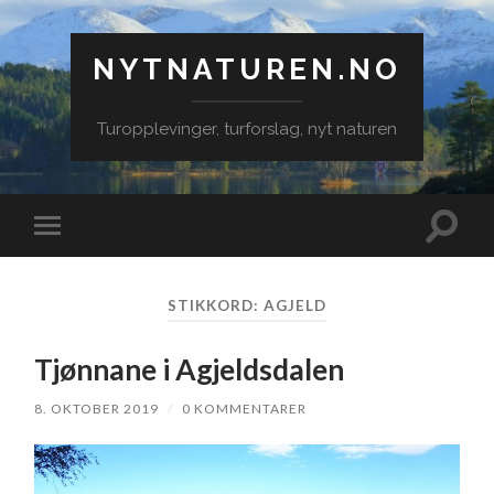
NYTNATUREN.NO
Turopplevinger, turforslag, nyt naturen
Veksle
Veksle
søkefe
mobilmeny
STIKKORD:
AGJELD
Tjønnane i Agjeldsdalen
8. OKTOBER 2019
/
0 KOMMENTARER