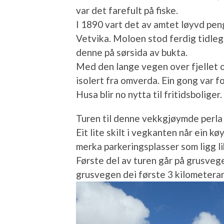
var det farefult på fiske.
I 1890 vart det av amtet løyvd pen
Vetvika. Moloen stod ferdig tidleg 
denne på sørsida av bukta.
Med den lange vegen over fjellet 
isolert fra omverda. Ein gong var fo
Husa blir no nytta til fritidsboliger.
Turen til denne vekkgjøymde perla
Eit lite skilt i vegkanten når ein k
merka parkeringsplasser som ligg li
Første del av turen går på grusvege
grusvegen dei første 3 kilometeran