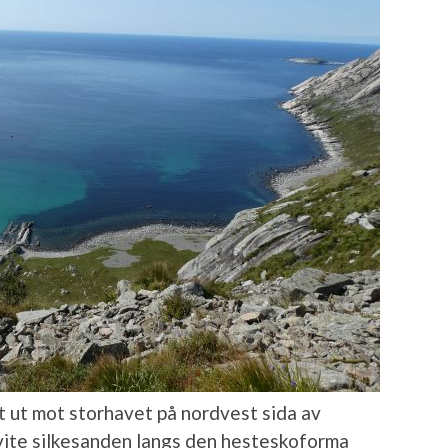
 ut mot storhavet på nordvest sida av
ite silkesanden langs den hesteskoforma