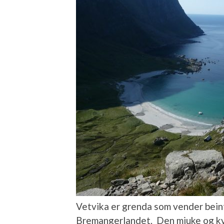
Vetvika er grenda som vender beint
Bremangerlandet. Den mjuke og kv