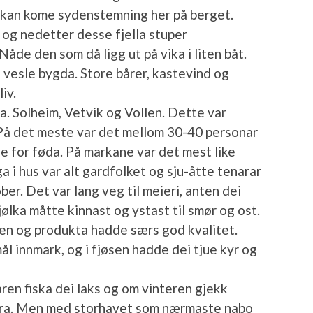
 kan kome sydenstemning her på berget.
r og nedetter desse fjella stuper
åde den som då ligg ut på vika i liten båt.
vesle bygda. Store bårer, kastevind og
iv.
a. Solheim, Vetvik og Vollen. Dette var
 På det meste var det mellom 30-40 personar
e for føda. På markane var det mest like
ga i hus var alt gardfolket og sju-åtte tenarar
ktober. Det var lang veg til meieri, anten dei
mjølka måtte kinnast og ystast til smør og ost.
gen og produkta hadde særs god kvalitet.
l innmark, og i fjøsen hadde dei tjue kyr og
n fiska dei laks og om vinteren gjekk
øra. Men med storhavet som nærmaste nabo