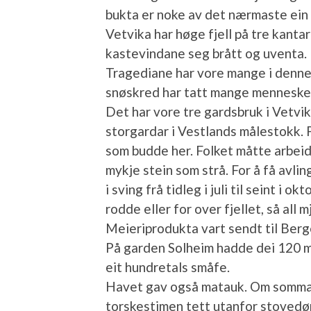
bukta er noke av det nærmaste ein
Vetvika har høge fjell på tre kanta
kastevindane seg brått og uventa. N
Tragediane har vore mange i denne 
snøskred har tatt mange menneskel
Det har vore tre gardsbruk i Vetvik
storgardar i Vestlands målestokk.
som budde her. Folket måtte arbeid
mykje stein som strå. For å få avlin
i sving frå tidleg i juli til seint i o
rodde eller for over fjellet, så all 
Meieriprodukta vart sendt til Ber
På garden Solheim hadde dei 120 må
eit hundretals småfe.
Havet gav også matauk. Om sommare
torskestimen tett utanfor stoved