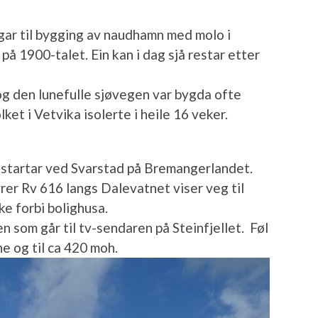
gar til bygging av naudhamn med molo i
på 1900-talet. Ein kan i dag sjå restar etter
og den lunefulle sjøvegen var bygda ofte
lket i Vetvika isolerte i heile 16 veker.
 startar ved Svarstad på Bremangerlandet.
øyrer Rv 616 langs Dalevatnet viser veg til
ke forbi bolighusa.
n som går til tv-sendaren på Steinfjellet. Føl
e og til ca 420 moh.