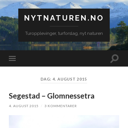
NYTNATUREN.NO
Turopplevinger, turforslag, nyt naturen
Veksle
Veksle
søkefe
mobilmeny
DAG:
4. AUGUST 2015
Segestad – Glomnessetra
4. AUGUST 2015
/
3 KOMMENTARER