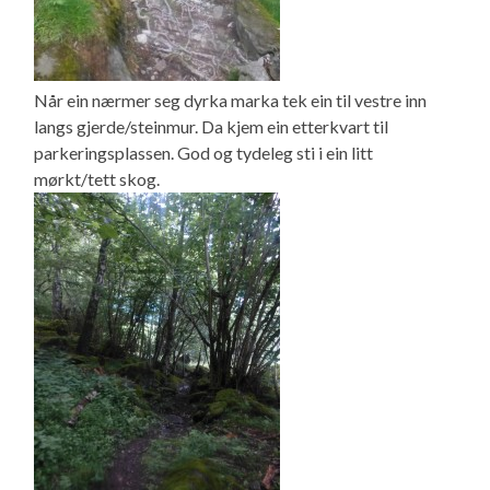
Når ein nærmer seg dyrka marka tek ein til vestre inn
langs gjerde/steinmur. Da kjem ein etterkvart til
parkeringsplassen. God og tydeleg sti i ein litt
mørkt/tett skog.