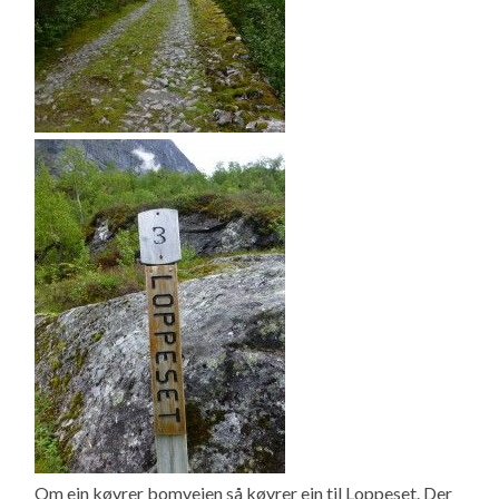
Om ein køyrer bomveien så køyrer ein til Loppeset. Der