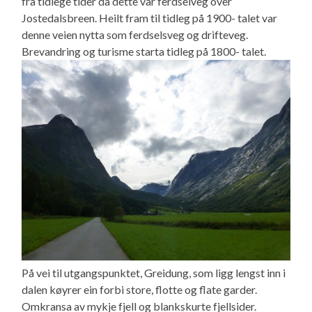
fra tidlege tider da dette var ferdselveg over
Jostedalsbreen. Heilt fram til tidleg på 1900- talet var
denne veien nytta som ferdselsveg og drifteveg.
Brevandring og turisme starta tidleg på 1800- talet.
På vei til utgangspunktet, Greidung, som ligg lengst inn i
dalen køyrer ein forbi store, flotte og flate garder.
Omkransa av mykje fjell og blankskurte fjellsider.