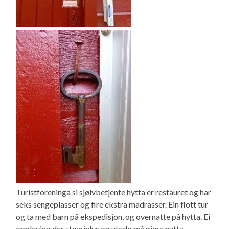
Turistforeninga si sjølvbetjente hytta er restauret og har
seks sengeplasser og fire ekstra madrasser. Ein flott tur
og ta med barn på ekspedisjon, og overnatte på hytta. Ei
oppleving der stearinlys og utedo må gjere nytta.