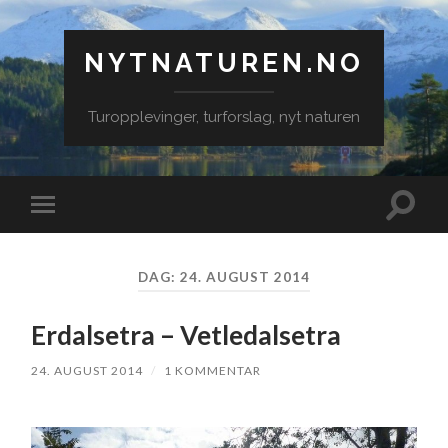
NYTNATUREN.NO
Turopplevinger, turforslag, nyt naturen
Veksle
Veksle
søkefe
mobilmeny
DAG:
24. AUGUST 2014
Erdalsetra – Vetledalsetra
24. AUGUST 2014
/
1 KOMMENTAR