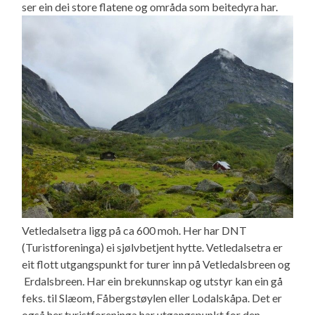
ser ein dei store flatene og områda som beitedyra har.
Vetledalsetra ligg på ca 600 moh. Her har DNT
(Turistforeninga) ei sjølvbetjent hytte. Vetledalsetra er
eit flott utgangspunkt for turer inn på Vetledalsbreen og
Erdalsbreen. Har ein brekunnskap og utstyr kan ein gå
feks. til Slæom, Fåbergstøylen eller Lodalskåpa. Det er
også her turistforeninga har utgangspunkt for den